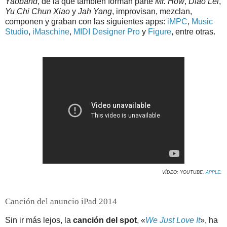
Yaoband
, de la que también forman parte
Mr. How
,
Diao Lei
,
Yu Chi Chun Xiao
y
Jah Yang
, improvisan, mezclan,
componen y graban con las siguientes apps:
iMPC
,
Music
Studio
,
iMaschine
,
MIDI Designer Pro
y
Figure
, entre otras.
VÍDEO: YOUTUBE,
APPLE
.
Canción del anuncio iPad 2014
Sin ir más lejos, la
canción del spot
, «
We Just Love It
», ha