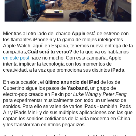
Mientras al otro lado del charco
Apple
está de estreno con
los flamantes iPhone 6 y la gama de relojes inteligentes
Apple Watch, aquí, en España, tenemos nueva entrega de la
campaña
¿Cuál será tu verso?
de la que ya os hablamos
en este post
hace no mucho. Con esta campaña, Apple
intenta implicar la tecnología con los momentos de
creatividad, a la vez que promociona sus distintos
iPads
.
En esta ocasión, el
último anuncio del iPad
de los de
Cupertino sigue los pasos de
Yaoband
, un grupo de
electro-pop creado en Pekín por
Luke Wang
y
Peter Feng
para experimentar musicalmente con todo un universo de
sonidos. Para ello se valen de varios iPads - también iPads
Air y iPads Mini- y de sus múltiples aplicaciones con las que
captan los sonidos cotidianos de la vida moderna en China
y los transforman en ritmos pegadizos.