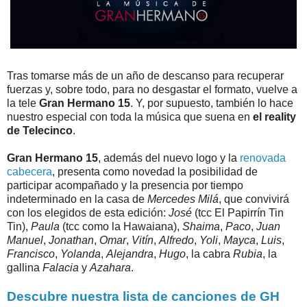
Tras tomarse más de un año de descanso para recuperar
fuerzas y, sobre todo, para no desgastar el formato, vuelve a
la tele
Gran Hermano 15
. Y, por supuesto, también lo hace
nuestro especial con toda la música que suena en
el reality
de Telecinco
.
Gran Hermano 15
, además del nuevo logo y la
renovada
cabecera
, presenta como novedad la posibilidad de
participar acompañado y la presencia por tiempo
indeterminado en la casa de
Mercedes Milá
, que convivirá
con los elegidos de esta edición:
José
(tcc El Papirrín Tin
Tin),
Paula
(tcc como la Hawaiana),
Shaima
,
Paco
,
Juan
Manuel
,
Jonathan
,
Omar
,
Vitín
,
Alfredo
,
Yoli
,
Mayca
,
Luis
,
Francisco
,
Yolanda
,
Alejandra
,
Hugo
, la cabra
Rubia
, la
gallina
Falacia
y
Azahara
.
Descubre nuestra lista de canciones de GH