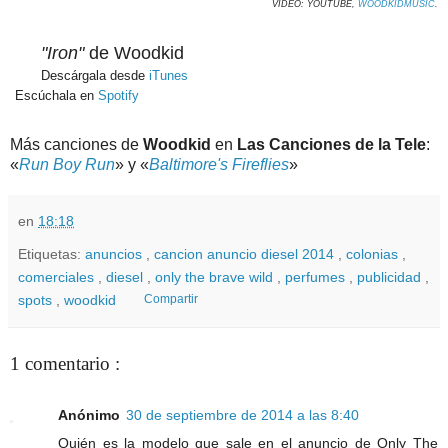
VÍDEO: YOUTUBE,
WOODKIDMUSIC
.
"Iron"
de Woodkid
Descárgala desde
iTunes
Escúchala en
Spotify
Más canciones de
Woodkid
en
Las Canciones de la Tele
:
«
Run Boy Run
» y «
Baltimore's Fireflies
»
en
18:18
Etiquetas:
anuncios
,
cancion anuncio diesel 2014
,
colonias
,
comerciales
,
diesel
,
only the brave wild
,
perfumes
,
publicidad
,
spots
,
woodkid
Compartir
1 comentario :
Anónimo
30 de septiembre de 2014 a las 8:40
Quién es la modelo que sale en el anuncio de Only The