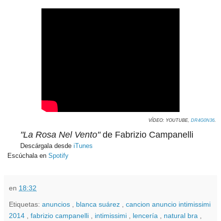
VÍDEO: YOUTUBE,
DR4G0N36
.
"La Rosa Nel Vento"
de Fabrizio Campanelli
Descárgala desde
iTunes
Escúchala en
Spotify
en
18:32
Etiquetas:
anuncios
,
blanca suárez
,
cancion anuncio intimissimi
2014
,
fabrizio campanelli
,
intimissimi
,
lencería
,
natural bra
,