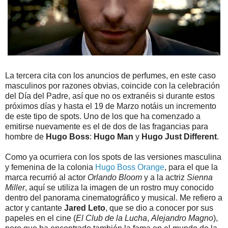
La tercera cita con los anuncios de perfumes, en este caso
masculinos por razones obvias, coincide con la celebración
del Día del Padre, así que no os extranéis si durante estos
próximos días y hasta el 19 de Marzo notáis un incremento
de este tipo de spots. Uno de los que ha comenzado a
emitirse nuevamente es el de dos de las fragancias para
hombre de
Hugo Boss
:
Hugo Man
y
Hugo Just Different
.
Como ya ocurriera con los spots de las versiones masculina
y femenina de la colonia
Hugo Boss Orange
, para el que la
marca recurrió al actor
Orlando Bloom
y a la actriz
Sienna
Miller
, aquí se utiliza la imagen de un rostro muy conocido
dentro del panorama cinematográfico y musical. Me refiero a
actor y cantante
Jared Leto
, que se dio a conocer por sus
papeles en el cine (
El Club de la Lucha
,
Alejandro Magno
),