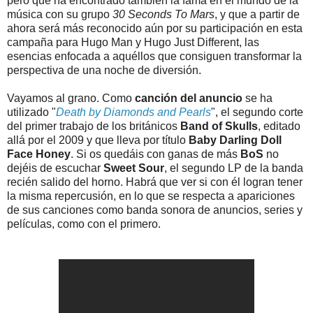
pero que ha encontrado también la fama en el mundo de la
música con su grupo
30 Seconds To Mars
, y que a partir de
ahora será más reconocido aún por su participación en esta
campaña para Hugo Man y Hugo Just Different, las
esencias enfocada a aquéllos que consiguen transformar la
perspectiva de una noche de diversión.
Vayamos al grano. Como
canción del anuncio
se ha
utilizado "
Death by Diamonds and Pearls
", el segundo corte
del primer trabajo de los británicos
Band of Skulls
, editado
allá por el 2009 y que lleva por título
Baby Darling Doll
Face Honey
. Si os quedáis con ganas de más
BoS
no
dejéis de escuchar
Sweet Sour
, el segundo LP de la banda
recién salido del horno. Habrá que ver si con él logran tener
la misma repercusión, en lo que se respecta a apariciones
de sus canciones como banda sonora de anuncios, series y
películas, como con el primero.