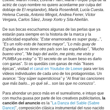
actriz de cuyo nombre no quiero acordarme por culpa del
doblaje de
El resplandor
),
María Rosenfeldt
,
Lucía Cuesta
.
Helena Cuesta
,
Antonio Mingot
,
Andrea Ferrer
,
Víctor
Vergara
,
Carlos Sáez
,
Josep Xorto
y
Sita Abellán
.
De sus bocas escuchamos algunas de las perlas que ya
estarán para siempre en la historia de la marca y la
publicidad española:
"Estar enamorada es super guay..."
,
"Es un rollo esto de hacerse mayor"
,
"Lo más guay de
España que no tiene otro país son las españolas"
,
"Mucho
bueno vino"
,
"Me bajo del avión, me pinto, me visto y
PUMBA ya estoy"
o "El secreto de un buen beso es darlo
con ganas". Si os quedáis con ganas de más "frases
épicas", visitad
el canal en Youtube de Loewe
para ver los
vídeos individuales de cada uno de los protagonistas. Un
avance:
"Soy súper supersticiosa"
y
"Al final las canciones
que más bailo... yo qué sé... son las que no conozco"
.
Para ahondar un poco más en el surrealismo, e intuyo que
con mucha guasa por parte de los creativos publicitarios,
la
canción del anuncio
es la "
La Danza del Sable (Sabre
Dance)
", composición clásica instrumental del ruso nacido