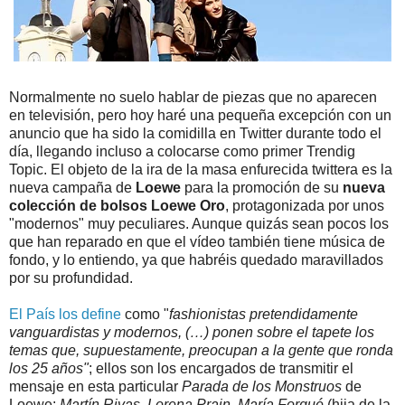
Normalmente no suelo hablar de piezas que no aparecen
en televisión, pero hoy haré una pequeña excepción con un
anuncio que ha sido la comidilla en Twitter durante todo el
día, llegando incluso a colocarse como primer Trendig
Topic. El objeto de la ira de la masa enfurecida twittera es la
nueva campaña de
Loewe
para la promoción de su
nueva
colección de bolsos Loewe Oro
, protagonizada por unos
"modernos" muy peculiares. Aunque quizás sean pocos los
que han reparado en que el vídeo también tiene música de
fondo, y lo entiendo, ya que habréis quedado maravillados
por su profundidad.
El País los define
como "
fashionistas pretendidamente
vanguardistas y modernos, (…) ponen sobre el tapete los
temas que, supuestamente, preocupan a la gente que ronda
los 25 años"
; ellos son los encargados de transmitir el
mensaje en esta particular
Parada de los Monstruos
de
Loewe:
Martín Rivas
,
Lorena Prain
,
María Forqué
(hija de la