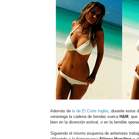
Además de
la de El Corte Inglés
, durante estos 
veraniega la cadena de tiendas sueca
H&M
, que
bien en la diversión estival, o en la temible operac
Siguiendo el mismo esquema de anteriores trabajo
utilizando a la francosueca
Filippa Hamilton
y a