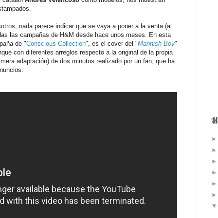
estampados.
sotros, nada parece indicar que se vaya a poner a la venta (al
das las campañas de H&M desde hace unos meses. En esta
paña de "
Conscious Collection
", es el cover del "
Mannish Boy
"
nque con diferentes arreglos respecto a la original de la propia
era adaptación) de dos minutos realizado por un fan, que ha
anuncios.
Má