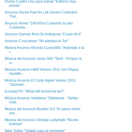
Promo Cuatro Uno para Ganar "Estreno muy
pronto"
Anuncio Diesel Fuel for Life Denim Collection
"Par...
Anuncio Nivea "100 Años Cuidando tu piel.
Cuidando...
Anuncio Garnier Roll-On Antiojeras "Cuida de ti"
Anuncio Cruzcampo "No pierdas el Sur"
Música Anuncio Revista CuoreStilo "Apúntate a la
r...
Música del Anuncio Volvo S60 "Tarot - Porque la
vi...
Música Anuncio H&M Verano 2011 con Filippa
Hamilto...
Música Anuncio El Corte Inglés Verano 2011
"Summer...
EuroparlTV: "What will tomorrow be?"
Música Anuncio Vodafone "Striptease - Tarifas
orde...
Música del Anuncio Buckler 0,0 "Si sabes cómo
vivi...
Música del Anuncio Omega Ladymatic "Nicole
Kidman"
New Yorker "Vístete para el momento"