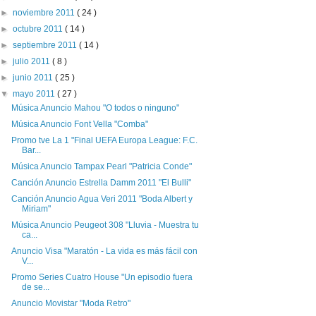
►
noviembre 2011
( 24 )
►
octubre 2011
( 14 )
►
septiembre 2011
( 14 )
►
julio 2011
( 8 )
►
junio 2011
( 25 )
▼
mayo 2011
( 27 )
Música Anuncio Mahou "O todos o ninguno"
Música Anuncio Font Vella "Comba"
Promo tve La 1 "Final UEFA Europa League: F.C.
Bar...
Música Anuncio Tampax Pearl "Patricia Conde"
Canción Anuncio Estrella Damm 2011 "El Bulli"
Canción Anuncio Agua Veri 2011 "Boda Albert y
Miriam"
Música Anuncio Peugeot 308 "Lluvia - Muestra tu
ca...
Anuncio Visa "Maratón - La vida es más fácil con
V...
Promo Series Cuatro House "Un episodio fuera
de se...
Anuncio Movistar "Moda Retro"