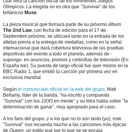
cuál será la canción oficial de los inminentes Juegos
Olímpicos. La elegida no es otra que
"Survival"
de los
británicos
Muse
.
La pieza musical que formará parte de su próximo álbum
The 2nd Law
, con fecha de edición para el 17 de
Septiembre próximo, se utilizará tanto en la entrada de los
atletas previa a la entrega de medallas, como en la señal
internacional que dará cobertura televisiva de las pruebas
deportivas del evento a todo el planeta, además de -
supongo- en anuncios, promos y cortinillas de televisión (En
España tve). Su puesta de largo oficial fue ayer mismo en la
BBC Radio 1, que emitió la canción por primera vez en
exclusiva mundial.
Según
el comunicado oficial en la web del grupo
, Matt
Bellamy, líder de la banda, "ha escrito y compuesto
"Survival"
con los JJOO en mente" y su letra habla sobre "la
determinación de ganar", muy apropiado para el caso.
A los fans del grupo, y a los que no lo son tanto (yo), este
"Survival" nos recuerda mucho a las canciones más épicas
de
Queen
, un estilo que por lo que se ve encaja