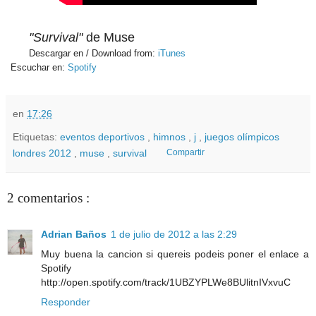
"Survival"
de Muse
Descargar en / Download from:
iTunes
Escuchar en:
Spotify
en
17:26
Etiquetas:
eventos deportivos
,
himnos
,
j
,
juegos olímpicos
londres 2012
,
muse
,
survival
Compartir
2 comentarios :
Adrian Baños
1 de julio de 2012 a las 2:29
Muy buena la cancion si quereis podeis poner el enlace a
Spotify
http://open.spotify.com/track/1UBZYPLWe8BUlitnIVxvuC
Responder