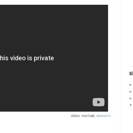
Má
VÍDEO: YOUTUBE,
MAHOUTV
.