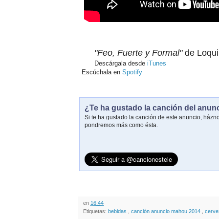
"Feo, Fuerte y Formal"
de Loquil
Descárgala desde
iTunes
Escúchala en
Spotify
¿Te ha gustado la canción del anun
Si te ha gustado la canción de este anuncio, házn
pondremos más como ésta.
en
16:44
Etiquetas:
bebidas
,
canción anuncio mahou 2014
,
cerv