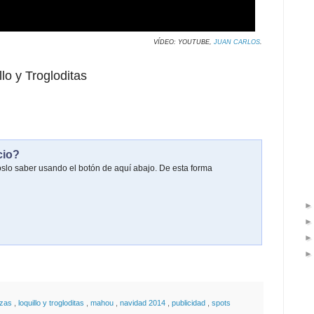
VÍDEO: YOUTUBE,
JUAN CARLOS
.
lo y Trogloditas
cio?
oslo saber usando el botón de aquí abajo. De esta forma
ezas
,
loquillo y trogloditas
,
mahou
,
navidad 2014
,
publicidad
,
spots