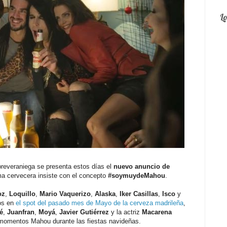
L
everaniega se presenta estos días el
nuevo anuncio de
rma cervecera insiste con el concepto
#soymuydeMahou
.
oz
,
Loquillo
,
Mario Vaquerizo
,
Alaska
,
Iker Casillas
,
Isco
y
dos en
el spot del pasado mes de Mayo de la cerveza madrileña
,
é
,
Juanfran
,
Moyá
,
Javier Gutiérrez
y la actriz
Macarena
momentos Mahou durante las fiestas navideñas.