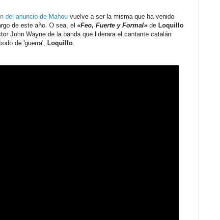
n del anuncio de Mahou
vuelve a ser la misma que ha venido
largo de este año. O sea, el
«Feo, Fuerte y Formal»
de
Loquillo
actor John Wayne de la banda que liderara el cantante catalán
podo de 'guerra',
Loquillo
.