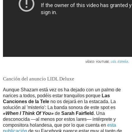
VÍDEO: YOUTUBE,
LIDL ESPAÑA
.
Canción del anuncio LIDL Deluxe
Aunque Shazam está vez os ha dejado con un palmo de
narices a todos, podéis estar tranquilos porque
Las
Canciones de la Tele
no os dejará en la estacada. La
solución al 'misterio': La banda sonora de este spot es
«When I Think Of You»
de
Sarah Fairfield
. Una
desconocida —al menos por estos lares— intérprete y
compositora holandesa, que por lo que cuenta en
esta
publicación
de su Facebook parece estar muy al tanto de