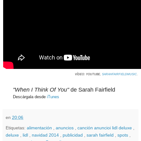
VÍDEO: YOUTUBE,
SARAHFAIRFIELDMUSIC
.
"When I Think Of You"
de Sarah Fairfield
Descárgala desde
iTunes
en
20:06
Etiquetas:
alimentación
,
anuncios
,
canción anuncioi lidl deluxe
,
deluxe
,
lidl
,
navidad 2014
,
publicidad
,
sarah fairfield
,
spots
,