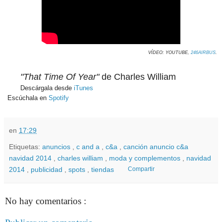
VÍDEO: YOUTUBE,
246AIRBUS
.
"That Time Of Year"
de Charles William
Descárgala desde
iTunes
Escúchala en
Spotify
en
17:29
Etiquetas:
anuncios
,
c and a
,
c&a
,
canción anuncio c&a
navidad 2014
,
charles william
,
moda y complementos
,
navidad
2014
,
publicidad
,
spots
,
tiendas
Compartir
No hay comentarios :