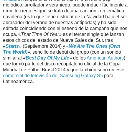
melódico, arrollador y veraniego, puede inducir fácilmente a
error, lo cierto es que se trata de una canción con temática
navideña (es lo que tiene disfrutar de la Navidad bajo el sol
abrasador del verano de nuestras antípodas) y ha sido
editada coincidiendo con el estreno de la campaña que nos
ocupa.
«That Time Of Year»
es el tercer single que lanzan
estos chicos del estado de Nueva Gales del Sur, tras
«
Starts
»
(Septiembre 2014) y
«
We Are The Ones (Own
The World)
»
, sencillo de debut del grupo (con un sonido
similar al
«
Best Day Of My Life
»
de los
American Authors
)
que formó parte del disco recopilatorio oficial de la Copa
Mundial de Fútbol Brasil 2014 y que también sonó en este
comercial de televisión del Samsung Galaxy S5
para
Latinoamérica.