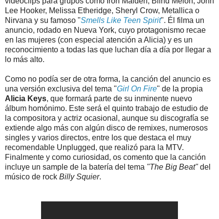
videoclips para grupos como Iron Maiden, Blind Melon, John
Lee Hooker, Melissa Etheridge, Sheryl Crow, Metallica o
Nirvana y su famoso "
Smells Like Teen Spirit
". Él filma un
anuncio, rodado en Nueva York, cuyo protagonismo recae
en las mujeres (con especial atención a Alicia) y es un
reconocimiento a todas las que luchan día a día por llegar a
lo más alto.
Como no podía ser de otra forma, la canción del anuncio es
una versión exclusiva del tema "
Girl On Fire
" de la propia
Alicia Keys
, que formará parte de su inminente nuevo
álbum homónimo. Este será el quinto trabajo de estudio de
la compositora y actriz ocasional, aunque su discografía se
extiende algo más con algún disco de remixes, numerosos
singles y varios directos, entre los que destaca el muy
recomendable Unplugged, que realizó para la MTV.
Finalmente y como curiosidad, os comento que la canción
incluye un sample de la batería del tema
"The Big Beat"
del
músico de rock
Billy Squier
.