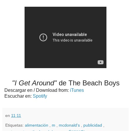
"I Get Around"
de The Beach Boys
Descargar en / Download from:
iTunes
Escuchar en:
Spotify
en
11:11
Etiquetas:
alimentación
,
m
,
mcdonald's
,
publicidad
,