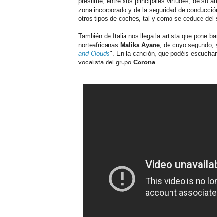
presume, entre sus principales virtudes, de su am
zona incorporado y de la seguridad de conducción
otros tipos de coches, tal y como se deduce del
También de Italia nos llega la artista que pone b
norteafricanas
Malika Ayane
, de cuyo segundo, 
and Clouds
". En la canción, que podéis escucha
vocalista del grupo
Corona
.