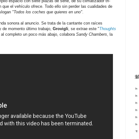
plio espacio con siete plazas de serie, de su climatizador tri-
 que el vehículo ofrece. Todo ello sin perder las cualidades de
 slogan
"Todos los coches que quieres en uno"
.
anda sonora al anuncio. Se trata de la cantante con raíces
y de momento último trabajo,
Grovigli
, se extrae este "
Thoughts
r al completo un poco más abajo, colabora
Sandy Chambers
, la
Má