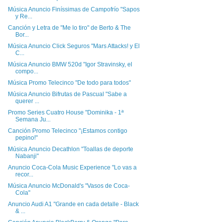
Música Anuncio Finíssimas de Campofrío "Sapos
y Re...
Canción y Letra de "Me lo tiro" de Berto & The
Bor...
Música Anuncio Click Seguros "Mars Attacks! y El
C...
Música Anuncio BMW 520d "Igor Stravinsky, el
compo...
Música Promo Telecinco "De todo para todos"
Música Anuncio Bifrutas de Pascual "Sabe a
querer ...
Promo Series Cuatro House "Dominika - 1ª
Semana Ju...
Canción Promo Telecinco "¡Estamos contigo
pepino!"
Música Anuncio Decathlon "Toallas de deporte
Nabanji"
Anuncio Coca-Cola Music Experience "Lo vas a
recor...
Música Anuncio McDonald's "Vasos de Coca-
Cola"
Anuncio Audi A1 "Grande en cada detalle - Black
& ...