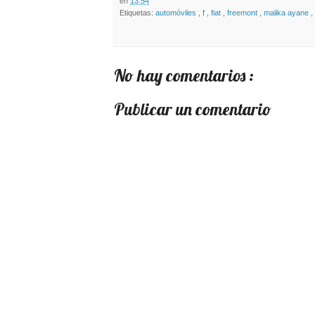
en
13:54
Etiquetas:
automóviles
,
f
,
fiat
,
freemont
,
malika ayane
,
No hay comentarios :
Publicar un comentario