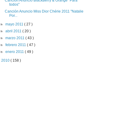
Canción Anuncio BlackBerry & Orange "Para
todos"
Canción Anuncio Miss Dior Chérie 2011 "Natalie
Por...
►
mayo 2011
( 27 )
►
abril 2011
( 20 )
►
marzo 2011
( 43 )
►
febrero 2011
( 47 )
►
enero 2011
( 49 )
►
2010
( 158 )