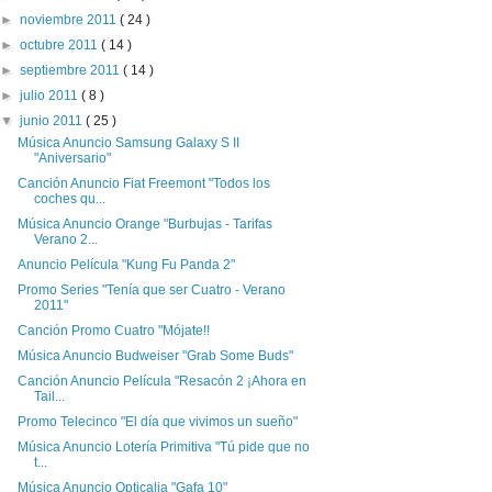
►
noviembre 2011
( 24 )
►
octubre 2011
( 14 )
►
septiembre 2011
( 14 )
►
julio 2011
( 8 )
▼
junio 2011
( 25 )
Música Anuncio Samsung Galaxy S II
"Aniversario"
Canción Anuncio Fiat Freemont "Todos los
coches qu...
Música Anuncio Orange "Burbujas - Tarifas
Verano 2...
Anuncio Película "Kung Fu Panda 2"
Promo Series "Tenía que ser Cuatro - Verano
2011"
Canción Promo Cuatro "Mójate!!
Música Anuncio Budweiser "Grab Some Buds"
Canción Anuncio Película "Resacón 2 ¡Ahora en
Tail...
Promo Telecinco "El día que vivimos un sueño"
Música Anuncio Lotería Primitiva "Tú pide que no
t...
Música Anuncio Opticalia "Gafa 10"