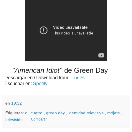
"American Idiot"
de Green Day
Descargar en / Download from:
iTunes
Escuchar en:
Spotify
en
19:32
Etiquetas:
c
,
cuatro
,
green day
,
identidad televisiva
,
mójate
,
televisión
Compartir