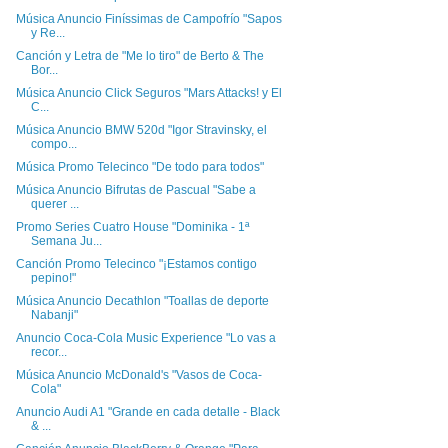
Música Anuncio Finíssimas de Campofrío "Sapos
y Re...
Canción y Letra de "Me lo tiro" de Berto & The
Bor...
Música Anuncio Click Seguros "Mars Attacks! y El
C...
Música Anuncio BMW 520d "Igor Stravinsky, el
compo...
Música Promo Telecinco "De todo para todos"
Música Anuncio Bifrutas de Pascual "Sabe a
querer ...
Promo Series Cuatro House "Dominika - 1ª
Semana Ju...
Canción Promo Telecinco "¡Estamos contigo
pepino!"
Música Anuncio Decathlon "Toallas de deporte
Nabanji"
Anuncio Coca-Cola Music Experience "Lo vas a
recor...
Música Anuncio McDonald's "Vasos de Coca-
Cola"
Anuncio Audi A1 "Grande en cada detalle - Black
& ...