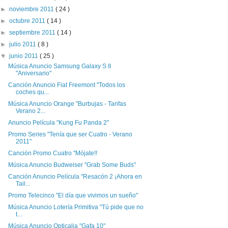
►
noviembre 2011
( 24 )
►
octubre 2011
( 14 )
►
septiembre 2011
( 14 )
►
julio 2011
( 8 )
▼
junio 2011
( 25 )
Música Anuncio Samsung Galaxy S II
"Aniversario"
Canción Anuncio Fiat Freemont "Todos los
coches qu...
Música Anuncio Orange "Burbujas - Tarifas
Verano 2...
Anuncio Película "Kung Fu Panda 2"
Promo Series "Tenía que ser Cuatro - Verano
2011"
Canción Promo Cuatro "Mójate!!
Música Anuncio Budweiser "Grab Some Buds"
Canción Anuncio Película "Resacón 2 ¡Ahora en
Tail...
Promo Telecinco "El día que vivimos un sueño"
Música Anuncio Lotería Primitiva "Tú pide que no
t...
Música Anuncio Opticalia "Gafa 10"