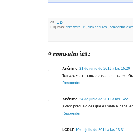
en
19:15
Etiquetas:
anita ward
,
c
,
click seguros
,
compañías ase
4 comentarios :
Anónimo
21 de junio de 2011 a las 15:20
Temazo y un anuncio bastante gracioso. Grac
Responder
Anónimo
24 de junio de 2011 a las 14:21
¿Pero porque dices que es mala el caballe
Responder
LCDLT
10 de julio de 2011 a las 13:31