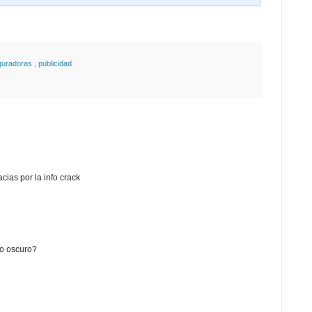
guradoras
,
publicidad
ias por la info crack
ro oscuro?