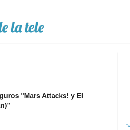
e la tele
guros "Mars Attacks! y El
n)"
Tw