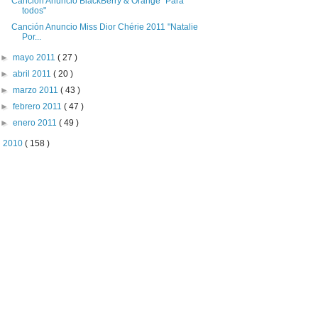
Canción Anuncio BlackBerry & Orange "Para
todos"
Canción Anuncio Miss Dior Chérie 2011 "Natalie
Por...
►
mayo 2011
( 27 )
►
abril 2011
( 20 )
►
marzo 2011
( 43 )
►
febrero 2011
( 47 )
►
enero 2011
( 49 )
►
2010
( 158 )