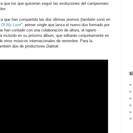
para que los que quisieran seguir las evoluciones del campeonato
ados
sica que han compartido las dos últimas promos (también sonó en
 Of My Love
", primer single que lanza el nuevo dúo formado por
que han contado con una colaboración de altura, el rapero
rá incluído en su próximo álbum, que editarán conjuntamente en
 de otros músicos internacionales de renombre. Para la
también dúo de productores
Dabruk
.
Má