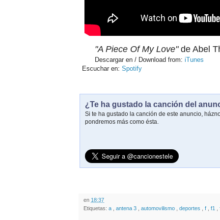
"A Piece Of My Love"
de Abel Th
Descargar en / Download from:
iTunes
Escuchar en:
Spotify
¿Te ha gustado la canción del anun
Si te ha gustado la canción de este anuncio, házn
pondremos más como ésta.
en
18:37
Etiquetas:
a
,
antena 3
,
automovilismo
,
deportes
,
f
,
f1
,