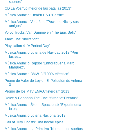
sueños"
CD La Voz "Lo mejor de las batallas 2013"
Música Anuncio Citroën DS3 "Desfile"
Música Anuncio Vodafone "Power to Nico y sus
amigos"
Volvo Trucks: Van Damme en "The Epic Split"
Xbox One: "Invitation"
Playstation 4: "A Perfect Day"
Música Anuncio Lotería de Navidad 2013 "Pon
tus su...
Música Anuncio Repsol "Enhorabuena Marc
Márquez".
Música Anuncio BMW i3 "100% eléctrico"
Promo de Valor de Ley en El Películón de Antena
3
Promo de los MTV EMA Amsterdam 2013
Dolce & Gabbana The One: "Street of Dreams"
Música Anuncio Škoda Spaceback "Experimenta
tu esp...
Música Anuncio Lotería Nacional 2013
Call of Duty Ghosts: Una noche épica
Música Anuncio La Primitiva "No tenemos sueños