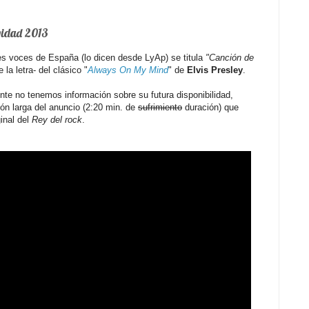
avidad 2013
res voces de España (lo dicen desde LyAp) se titula
"Canción de
 la letra- del clásico "
Always On My Mind
" de
Elvis Presley
.
te no tenemos información sobre su futura disponibilidad,
ón larga del anuncio (2:20 min. de
sufrimiento
duración) que
ginal del
Rey del rock
.