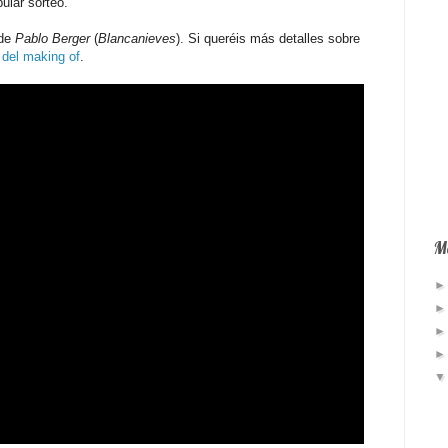
ular sorteo.
 de
Pablo Berger
(
Blancanieves
). Si queréis más detalles sobre
 del making of
.
Má