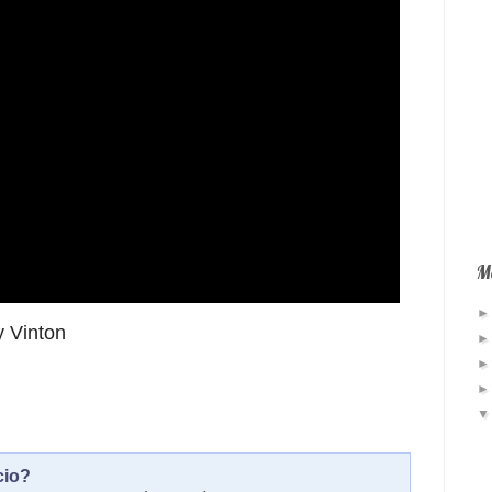
Má
 Vinton
cio?