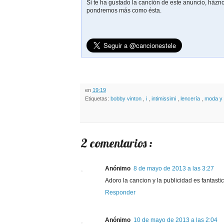
Si te ha gustado la canción de este anuncio, házn
pondremos más como ésta.
en
19:19
Etiquetas:
bobby vinton
,
i
,
intimissimi
,
lencería
,
moda y
2 comentarios :
Anónimo
8 de mayo de 2013 a las 3:27
Adoro la cancion y la publicidad es fantastic
Responder
Anónimo
10 de mayo de 2013 a las 2:04