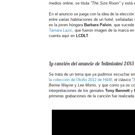
medios online, se titula
"The Size Room"
y está 
En el anuncio se juega con la idea de la elección
entre varias habitaciones de un hotel, señaladas
es la joven húngara
Barbara Palvin
, que sucede
Tamara Lazic
, que fueron imagen de la marca en 
cuenta aquí en
LCDLT
.
La canción del anuncio de Intimissimi 2013
Se trata de un tema que ya pudimos escuchar en
la colección de Otoño 2012 de H&M
; el clásico "
Bernie Wayne
y
Lee Morris
, y que como ya os co
interpretaciones de los geniales
Tony Bennett
y
primeras grabaciones de la canción fue realizada