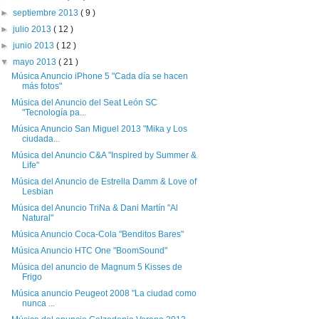
►
septiembre 2013
( 9 )
►
julio 2013
( 12 )
►
junio 2013
( 12 )
▼
mayo 2013
( 21 )
Música Anuncio iPhone 5 "Cada día se hacen
más fotos"
Música del Anuncio del Seat León SC
"Tecnología pa...
Música Anuncio San Miguel 2013 "Mika y Los
ciudada...
Música del Anuncio C&A "Inspired by Summer &
Life"
Música del Anuncio de Estrella Damm & Love of
Lesbian
Música del Anuncio TriNa & Dani Martín "Al
Natural"
Música Anuncio Coca-Cola "Benditos Bares"
Música Anuncio HTC One "BoomSound"
Música del anuncio de Magnum 5 Kisses de
Frigo
Música anuncio Peugeot 2008 "La ciudad como
nunca ...