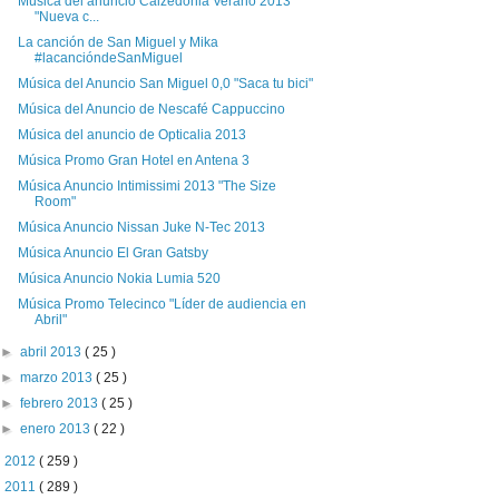
Música del anuncio Calzedonia Verano 2013
"Nueva c...
La canción de San Miguel y Mika
#lacancióndeSanMiguel
Música del Anuncio San Miguel 0,0 "Saca tu bici"
Música del Anuncio de Nescafé Cappuccino
Música del anuncio de Opticalia 2013
Música Promo Gran Hotel en Antena 3
Música Anuncio Intimissimi 2013 "The Size
Room"
Música Anuncio Nissan Juke N-Tec 2013
Música Anuncio El Gran Gatsby
Música Anuncio Nokia Lumia 520
Música Promo Telecinco "Líder de audiencia en
Abril"
►
abril 2013
( 25 )
►
marzo 2013
( 25 )
►
febrero 2013
( 25 )
►
enero 2013
( 22 )
►
2012
( 259 )
►
2011
( 289 )