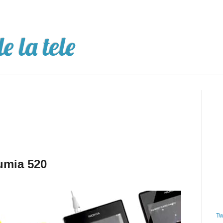
e la tele
umia 520
Tw