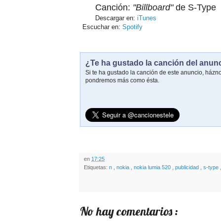
Canción:
"Billboard"
de S-Type
Descargar en:
iTunes
Escuchar en:
Spotify
¿Te ha gustado la canción del anun
Si te ha gustado la canción de este anuncio, házn
pondremos más como ésta.
en
17:25
Etiquetas:
n
,
nokia
,
nokia lumia 520
,
publicidad
,
s-type
No hay comentarios :