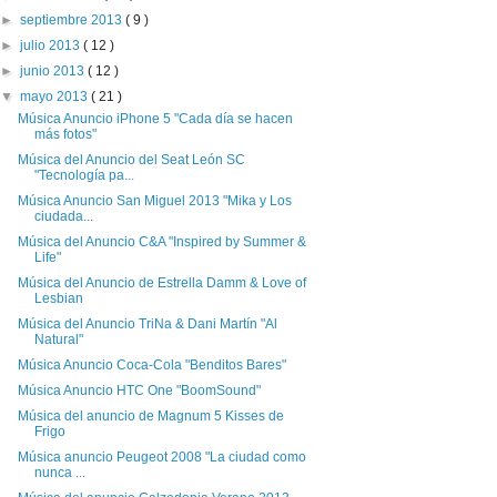
►
septiembre 2013
( 9 )
►
julio 2013
( 12 )
►
junio 2013
( 12 )
▼
mayo 2013
( 21 )
Música Anuncio iPhone 5 "Cada día se hacen
más fotos"
Música del Anuncio del Seat León SC
"Tecnología pa...
Música Anuncio San Miguel 2013 "Mika y Los
ciudada...
Música del Anuncio C&A "Inspired by Summer &
Life"
Música del Anuncio de Estrella Damm & Love of
Lesbian
Música del Anuncio TriNa & Dani Martín "Al
Natural"
Música Anuncio Coca-Cola "Benditos Bares"
Música Anuncio HTC One "BoomSound"
Música del anuncio de Magnum 5 Kisses de
Frigo
Música anuncio Peugeot 2008 "La ciudad como
nunca ...