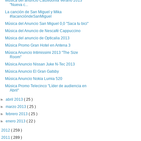
Música del anuncio Calzedonia Verano 2013
"Nueva c...
La canción de San Miguel y Mika
#lacancióndeSanMiguel
Música del Anuncio San Miguel 0,0 "Saca tu bici"
Música del Anuncio de Nescafé Cappuccino
Música del anuncio de Opticalia 2013
Música Promo Gran Hotel en Antena 3
Música Anuncio Intimissimi 2013 "The Size
Room"
Música Anuncio Nissan Juke N-Tec 2013
Música Anuncio El Gran Gatsby
Música Anuncio Nokia Lumia 520
Música Promo Telecinco "Líder de audiencia en
Abril"
►
abril 2013
( 25 )
►
marzo 2013
( 25 )
►
febrero 2013
( 25 )
►
enero 2013
( 22 )
►
2012
( 259 )
►
2011
( 289 )