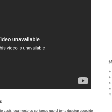
Má
20
o (o casi), igualmente os contamos que el tema dubstep escogido