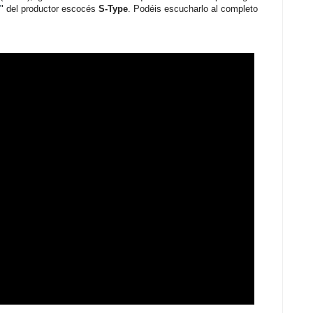
" del productor escocés
S-Type
. Podéis escucharlo al completo