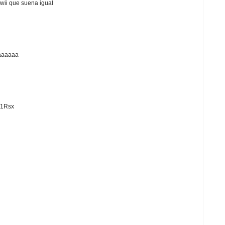
 wii que suena igual
aaaaaaa
/V1Rsx