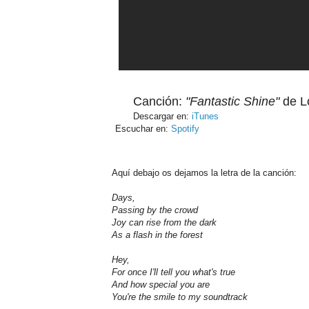
Canción:
"Fantastic Shine"
de L
Descargar en:
iTunes
Escuchar en:
Spotify
Aquí debajo os dejamos la letra de la canción:
Days,
Passing by the crowd
Joy can rise from the dark
As a flash in the forest
Hey,
For once I'll tell you what's true
And how special you are
You're the smile to my soundtrack