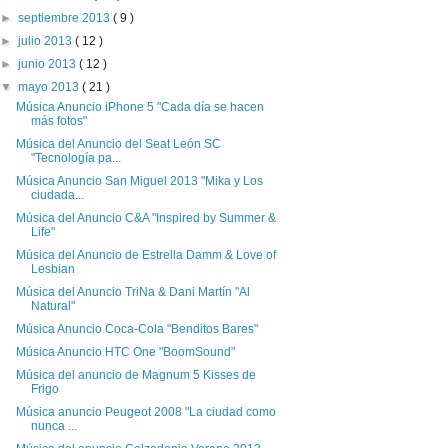
►
septiembre 2013
( 9 )
►
julio 2013
( 12 )
►
junio 2013
( 12 )
▼
mayo 2013
( 21 )
Música Anuncio iPhone 5 "Cada día se hacen
más fotos"
Música del Anuncio del Seat León SC
"Tecnología pa...
Música Anuncio San Miguel 2013 "Mika y Los
ciudada...
Música del Anuncio C&A "Inspired by Summer &
Life"
Música del Anuncio de Estrella Damm & Love of
Lesbian
Música del Anuncio TriNa & Dani Martín "Al
Natural"
Música Anuncio Coca-Cola "Benditos Bares"
Música Anuncio HTC One "BoomSound"
Música del anuncio de Magnum 5 Kisses de
Frigo
Música anuncio Peugeot 2008 "La ciudad como
nunca ...