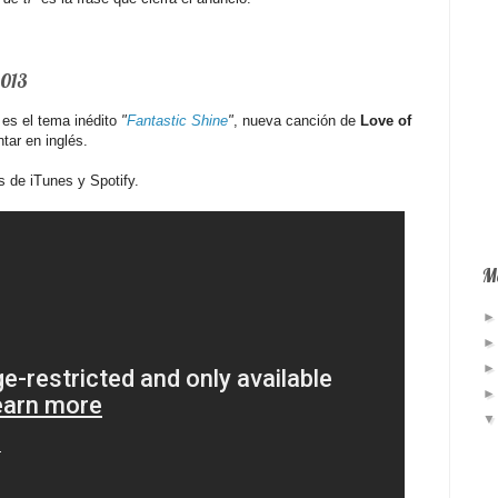
2013
 es el tema inédito
"
Fantastic Shine
"
, nueva canción de
Love of
tar en inglés.
 de iTunes y Spotify.
Má