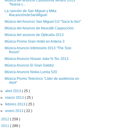
Música del anuncio Calzedonia Verano 2013
"Nueva c...
La canción de San Miguel y Mika
#lacancióndeSanMiguel
Música del Anuncio San Miguel 0,0 "Saca tu bici"
Música del Anuncio de Nescafé Cappuccino
Música del anuncio de Opticalia 2013
Música Promo Gran Hotel en Antena 3
Música Anuncio Intimissimi 2013 "The Size
Room"
Música Anuncio Nissan Juke N-Tec 2013
Música Anuncio El Gran Gatsby
Música Anuncio Nokia Lumia 520
Música Promo Telecinco "Líder de audiencia en
Abril"
►
abril 2013
( 25 )
►
marzo 2013
( 25 )
►
febrero 2013
( 25 )
►
enero 2013
( 22 )
►
2012
( 259 )
►
2011
( 289 )