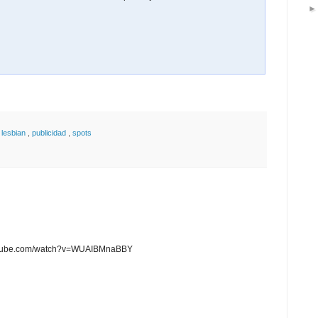
f lesbian
,
publicidad
,
spots
.youtube.com/watch?v=WUAIBMnaBBY