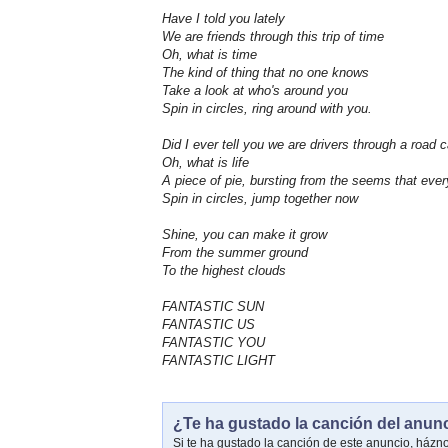
Have I told you lately
We are friends through this trip of time
Oh, what is time
The kind of thing that no one knows
Take a look at who's around you
Spin in circles, ring around with you.
Did I ever tell you we are drivers through a road ca
Oh, what is life
A piece of pie, bursting from the seems that every
Spin in circles, jump together now
Shine, you can make it grow
From the summer ground
To the highest clouds
FANTASTIC SUN
FANTASTIC US
FANTASTIC YOU
FANTASTIC LIGHT
¿Te ha gustado la canción del anun
Si te ha gustado la canción de este anuncio, házn