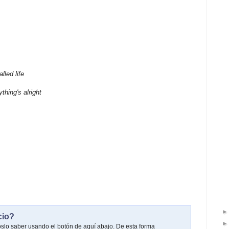
lled life
thing's alright
cio?
oslo saber usando el botón de aquí abajo. De esta forma