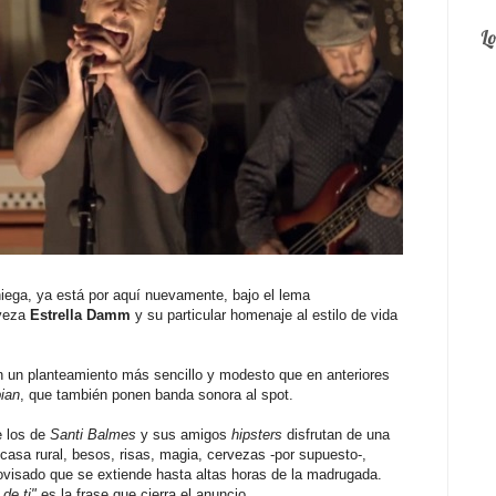
L
aniega, ya está por aquí nuevamente, bajo el lema
rveza
Estrella Damm
y su particular homenaje al estilo de vida
on un planteamiento más sencillo y modesto que en anteriores
ian
, que también ponen banda sonora al spot.
e los de
Santi Balmes
y sus amigos
hipsters
disfrutan de una
casa rural, besos, risas, magia, cervezas -por supuesto-,
ovisado que se extiende hasta altas horas de la madrugada.
de ti"
es la frase que cierra el anuncio.