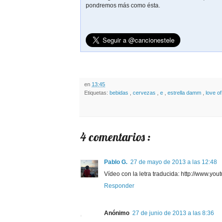
pondremos más como ésta.
en
13:45
Etiquetas:
bebidas
,
cervezas
,
e
,
estrella damm
,
love o
4 comentarios :
Pablo G.
27 de mayo de 2013 a las 12:48
Vídeo con la letra traducida: http://www
Responder
Anónimo
27 de junio de 2013 a las 8:36