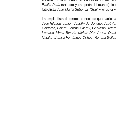
alzarse con la victoria final. La valoración de c
Emilio Ratia
(saltador y campeón del mundo), la 
futbolista
José María Gutiérrez "Guti"
y el actor y
La amplia lista de rostros conocidos que partic
Julio Iglesias Junior
,
Jesulín de Ubrique
,
José An
Calderón
,
Falete
,
Lorena Castell
,
Gervasio Deferr
Lomana
,
Manu Tenorio
,
Miriam Díaz-Aroca
,
Dare
Natalia
,
Blanca Fernández Ochoa
,
Romina Bellus