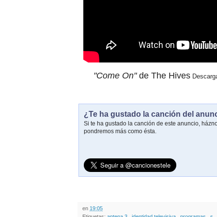
"Come On"
de The Hives
Descarg
¿Te ha gustado la canción del anun
Si te ha gustado la canción de este anuncio, házn
pondremos más como ésta.
en
19:05
Etiquetas:
antena 3
,
identidad televisiva
,
programas
,
s