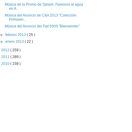
Música de la Promo de Splash, Famosos al agua
en A...
Música del Anuncio de C&A 2013 "Colección
Primaver...
Música del Anuncio del Fiat 500S "Bienvenido"
►
febrero 2013
( 25 )
►
enero 2013
( 22 )
►
2012
( 259 )
►
2011
( 289 )
►
2010
( 158 )