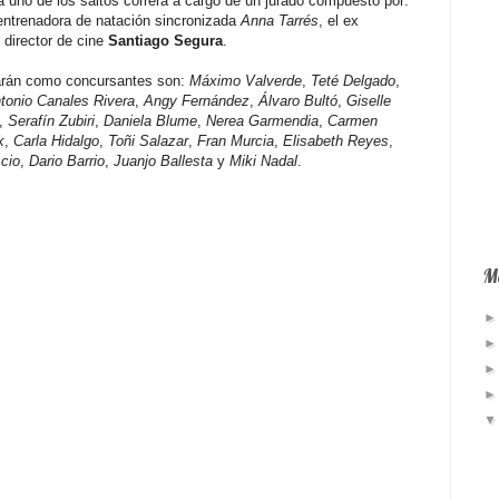
ada uno de los saltos correrá a cargo de un jurado compuesto por:
entrenadora de natación sincronizada
Anna Tarrés
, el ex
 director de cine
Santiago Segura
.
iparán como concursantes son:
Máximo Valverde
,
Teté Delgado
,
tonio Canales Rivera
,
Angy Fernández
,
Álvaro Bultó
,
Giselle
,
Serafín Zubiri
,
Daniela Blume
,
Nerea Garmendia
,
Carmen
k
,
Carla Hidalgo
,
Toñi Salazar
,
Fran Murcia
,
Elisabeth Reyes
,
cio
,
Dario Barrio
,
Juanjo Ballesta
y
Miki Nadal
.
Má