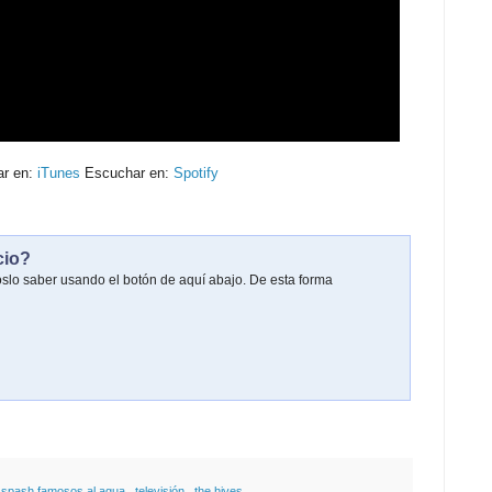
ar en:
iTunes
Escuchar en:
Spotify
cio?
oslo saber usando el botón de aquí abajo. De esta forma
,
spash famosos al agua
,
televisión
,
the hives