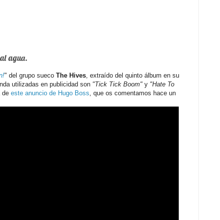
 al agua.
n!
" del grupo sueco
The Hives
, extraído del quinto álbum en su
nda utilizadas en publicidad son
"Tick Tick Boom"
y
"Hate To
a de
este anuncio de Hugo Boss
, que os comentamos hace un