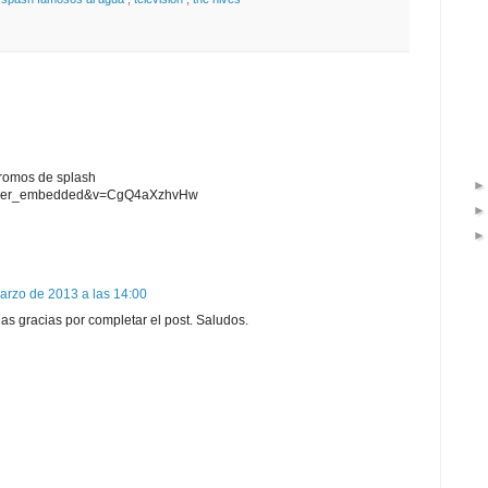
promos de splash
player_embedded&v=CgQ4aXzhvHw
arzo de 2013 a las 14:00
s gracias por completar el post. Saludos.