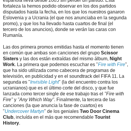
española lleva desde 2005 sin perder un partido. Esta
fortaleza la hemos podido observar en los dos partidos
disputados hasta la fecha, en los que los nuestros ganaron
Eslovenia y a Ucrania (el que nos anunciaba en la segunda
promo), y que los ha llevado hasta cuartos de final (el
tercero de los anuncios), donde se verán las caras con
Rumanía.
Las dos primera promos emitidas hasta el momento tienen
en común que ambas son canciones del grupo
Scissor
Sisters
y las dos están extraídas del mismo álbum,
Night
Work
. La primera que podemos escuchar es "
Fire with Fire
",
que ha sido utilizada como cabecera de programas de
televisión, en publicidad y en el soundtrack del FIFA 11. La
segunda es "
Invisible Light
" (la del encuentro contra los
ucranianos) que es el último corte del disco, y que fue
lanzada como tercer single de ese trabajo tras el
"Fire with
Fire"
y
"Any Which Way"
. Finalmente, la tercera de las
canciones (la que anuncia la fase de cuartos) es
"
Undercover Martyn
" de los geniales
Two Door Cinema
Club
, incluída en el más que recomendable
Tourist
History
.