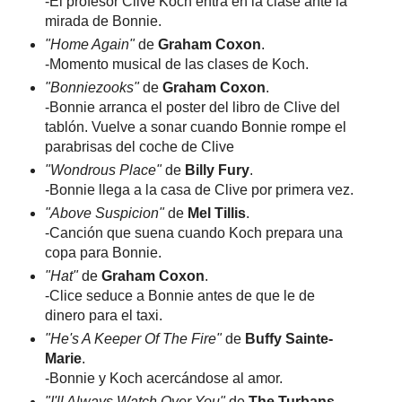
-El profesor Clive Koch entra en la clase ante la
mirada de Bonnie.
"Home Again"
de
Graham Coxon
.
-Momento musical de las clases de Koch.
"Bonniezooks"
de
Graham Coxon
.
-Bonnie arranca el poster del libro de Clive del
tablón. Vuelve a sonar cuando Bonnie rompe el
parabrisas del coche de Clive
"Wondrous Place"
de
Billy Fury
.
-Bonnie llega a la casa de Clive por primera vez.
"Above Suspicion"
de
Mel Tillis
.
-Canción que suena cuando Koch prepara una
copa para Bonnie.
"Hat"
de
Graham Coxon
.
-Clice seduce a Bonnie antes de que le de
dinero para el taxi.
"He's A Keeper Of The Fire"
de
Buffy Sainte-
Marie
.
-Bonnie y Koch acercándose al amor.
"I'll Always Watch Over You"
de
The Turbans
.