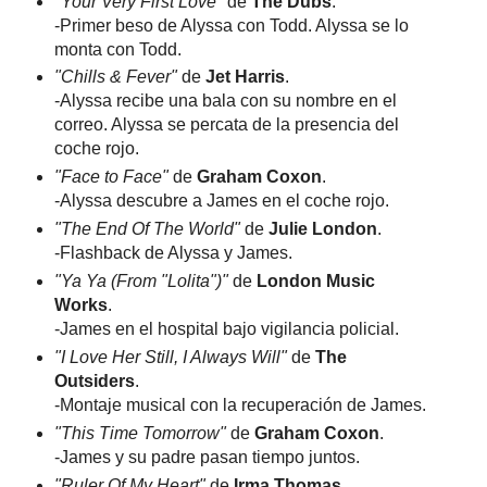
"Your Very First Love"
de
The Dubs
.
-Primer beso de Alyssa con Todd. Alyssa se lo
monta con Todd.
"Chills & Fever"
de
Jet Harris
.
-Alyssa recibe una bala con su nombre en el
correo. Alyssa se percata de la presencia del
coche rojo.
"Face to Face"
de
Graham Coxon
.
-Alyssa descubre a James en el coche rojo.
"The End Of The World"
de
Julie London
.
-Flashback de Alyssa y James.
"Ya Ya (From "Lolita")"
de
London Music
Works
.
-James en el hospital bajo vigilancia policial.
"I Love Her Still, I Always Will"
de
The
Outsiders
.
-Montaje musical con la recuperación de James.
"This Time Tomorrow"
de
Graham Coxon
.
-James y su padre pasan tiempo juntos.
"Ruler Of My Heart"
de
Irma Thomas
.