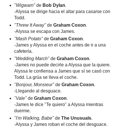
"Wigwam"
de
Bob Dylan
.
-Alyssa se dirige hacia el altar para casarse con
Todd.
"Threw It Away"
de
Graham Coxon
.
-Alyssa se escapa con James.
"Mash Potato"
de
Graham Coxon
.
-James y Alyssa en el coche antes de ir a una
cafetería.
"Wedding March"
de
Graham Coxon
.
-James no puede decirle a Alyssa que la quiere.
Alyssa le confiensa a James que sí se casó con
Todd. La grúa se lleva el coche.
"Bonjour, Monsieur"
de
Graham Coxon
.
-Llegando al desguace.
"Vale"
de
Graham Coxon
.
-James le dice "Te quiero" a Alyssa mientras
duerme.
"I'm Walking, Babe"
de
The Unusuals
.
-Alyssa y James roban el coche del desguace.