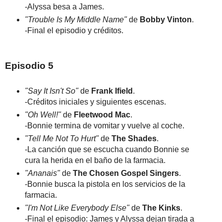
-Alyssa besa a James.
"Trouble Is My Middle Name"
de
Bobby Vinton
.
-Final el episodio y créditos.
Episodio 5
"Say It Isn't So"
de
Frank Ifield
.
-Créditos iniciales y siguientes escenas.
"Oh Well!"
de
Fleetwood Mac
.
-Bonnie termina de vomitar y vuelve al coche.
"Tell Me Not To Hurt"
de
The Shades
.
-La canción que se escucha cuando Bonnie se
cura la herida en el baño de la farmacia.
"Ananais"
de
The Chosen Gospel Singers
.
-Bonnie busca la pistola en los servicios de la
farmacia.
"I'm Not Like Everybody Else"
de
The Kinks
.
-Final el episodio: James y Alyssa dejan tirada a