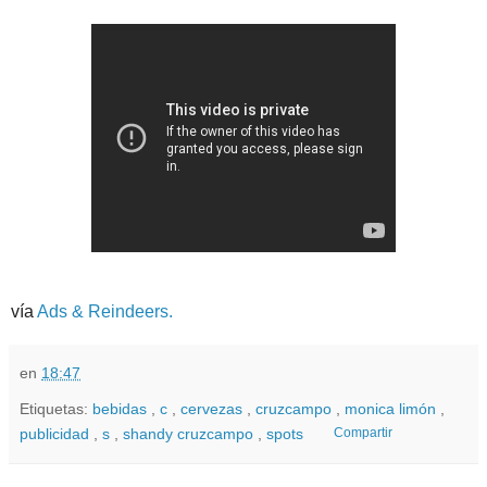
vía
Ads & Reindeers.
en
18:47
Etiquetas:
bebidas
,
c
,
cervezas
,
cruzcampo
,
monica limón
,
publicidad
,
s
,
shandy cruzcampo
,
spots
Compartir