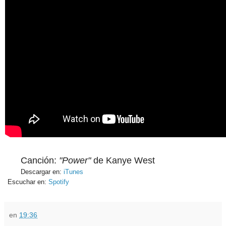
Canción:
"Power"
de Kanye West
Descargar en:
iTunes
Escuchar en:
Spotify
en
19:36