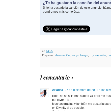
¿Te ha gustado la canción del anun
Si te ha gustado la canción de este anuncio, házn
pondremos más como ésta.
en
14:55
Etiquetas:
alimentación
,
andy chango
,
c
,
campofrío
,
ca
1 comentario :
Ariadna
27 de diciembre de 2011 a las 8:5
Hola, no se si la has subido ya pero me gu
por favor !! (L)
Muchas gracias y también me gustaría sabe
en Divinity si es posible.