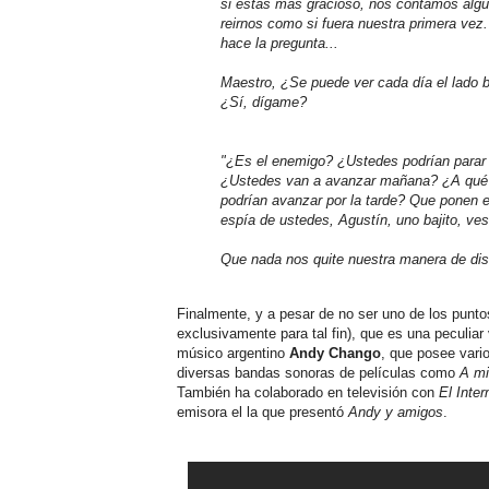
si estás más gracioso, nos contamos alg
reirnos como si fuera nuestra primera vez
hace la pregunta...
Maestro, ¿Se puede ver cada día el lado 
¿Sí, dígame?
"¿Es el enemigo? ¿Ustedes podrían parar
¿Ustedes van a avanzar mañana? ¿A qué 
podrían avanzar por la tarde? Que ponen e
espía de ustedes, Agustín, uno bajito, ves
Que nada nos quite nuestra manera de disf
Finalmente, y a pesar de no ser uno de los punto
exclusivamente para tal fin), que es una peculiar
músico argentino
Andy Chango
, que posee vari
diversas bandas sonoras de películas como
A mi
También ha colaborado en televisión con
El Inte
emisora el la que presentó
Andy y amigos
.