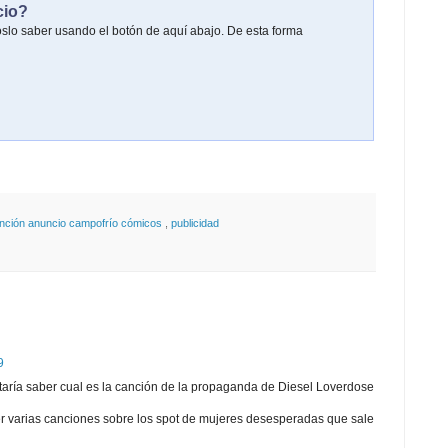
cio?
oslo saber usando el botón de aquí abajo. De esta forma
nción anuncio campofrío cómicos
,
publicidad
9
staría saber cual es la canción de la propaganda de Diesel Loverdose
r varias canciones sobre los spot de mujeres desesperadas que sale