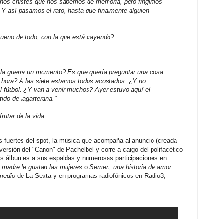
unos chistes que nos sabemos de memoria, pero fingimos
. Y así pasamos el rato, hasta que finalmente alguien
bueno de todo, con la que está cayendo?
 la guerra un momento? Es que quería preguntar una cosa
hora? A las siete estamos todos acostados. ¿Y no
l fútbol. ¿Y van a venir muchos? Ayer estuvo aquí el
tido de lagarterana."
rutar de la vida.
s fuertes del spot, la música que acompaña al anuncio (creada
 versión del "Canon" de Pachelbel y corre a cargo del polifacético
os álbumes a sus espaldas y numerosas participaciones en
 madre le gustan las mujeres
o
Semen, una historia de amor
.
rmedio
de La Sexta y en programas radiofónicos en Radio3,