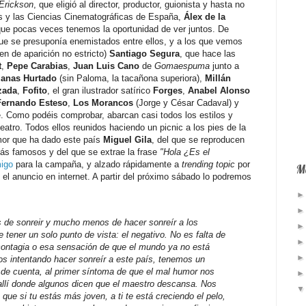
Erickson
, que eligió al director, productor, guionista y hasta no
es y las Ciencias Cinematográficas de España,
Álex de la
 que pocas veces tenemos la oportunidad de ver juntos. De
ue se presuponía enemistados entre ellos, y a los que vemos
en de aparición no estricto)
Santiago Segura
, que hace las
t
,
Pepe Carabias
,
Juan Luis Cano
de
Gomaespuma
junto a
manas Hurtado
(sin Paloma, la tacañona superiora),
Millán
zada
,
Fofito
, el gran ilustrador satírico
Forges
,
Anabel Alonso
Fernando Esteso
,
Los Morancos
(Jorge y César Cadaval) y
se. Como podéis comprobar, abarcan casi todos los estilos y
eatro. Todos ellos reunidos haciendo un picnic a los pies de la
mor que ha dado este país
Miguel Gila
, del que se reproducen
ás famosos y del que se extrae la frase
"Hola ¿Es el
igo
para la campaña, y alzado rápidamente a
trending topic
por
Má
 el anuncio en internet. A partir del próximo sábado lo podremos
 de sonreir y mucho menos de hacer sonreír a los
tener un solo punto de vista: el negativo. No es falta de
e contagia o esa sensación de que el mundo ya no está
s intentando hacer sonreír a este país, tenemos un
e de cuenta, al primer síntoma de que el mal humor nos
allí donde algunos dicen que el maestro descansa. Nos
ue si tu estás más joven, a ti te está creciendo el pelo,