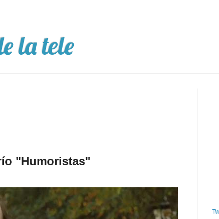
e la tele
ío "Humoristas"
Tw