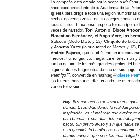
La campaña está creada por la agencia
McCann 
hace poco presidente de la Academia de las Art
Iglesia
para dirigir a toda una legión humoristas
hecho, aparecen varias de las parejas cómicas q
reconciliarse. El extenso grupo lo forman (por ord
veces de narrador,
Toni Antonio
,
Bigote Arroce
Florentino Fernández
,
el Mago More
,
las her
Salcedo
(Medio Marte y 13),
Chiquito de la Cal
y
Josema Yuste
(la otra mitad de Martes y 13),
Andrés Pajares
, que es el último en incorporar
medios: humor gráfico, magia, cine, televisión y t
tumba de uno de los más grandes genios del hu
algunos de los fragmentos de uno de sus gags m
enemigo?"
, convertida en hashtag
#holaeselenem
los tuiteros hace unos días cuando fue estrenado
ver en televisión.
Hay días que uno no se levanta con ganas
demás. Esos días donde la realidad parece 
inspiración, es el mal rollo que alguien t
para bromas. Esos días, los que trabajamo
pacto. Sin previo aviso y sin que nadie s
está ganando la batalla nos encontramos 
damos ánimos, que si estás más delgado, q