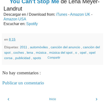
You Can't Stop Me
de Lena Meyer-
Landrut
Descargar en / Download from:
iTunes
-
Amazon UK
-
Amazon USA
Escuchar en:
Spotify
en
8:15
Etiquetas:
2011
,
automóviles
,
canción del anuncio
,
canción del
spot
,
coches
,
lena
,
música
,
música del spot
,
o
,
opel
,
opel
corsa
,
publicidad
,
spots
Compartir
No hay comentarios :
Publicar un comentario
‹
›
Inicio