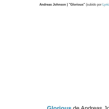
Andreas Johnson | "Glorious"
(subido por
Lyri
Glorious
de Andreas J