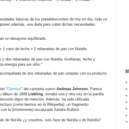
esidades básicas de los preadolescentes de hoy en día, todo un
oponen además, una dieta para cubrir dichas necesidades.
tan un desayuno equilibrado.
 + 1 vaso de leche + 2 rebanadas de pan con Nutella
 y dos rebanadas de pan con Nutella. Avellanas, leche y
ta energía para ser niño."
Má
 acompañada de dos rebanadas de pan untadas con su producto,
ión "
Glorious
" del cantante sueco
Andreas Johnson
. Parece
 su álbum de 1999
Liebling
, sonaba una y otra vez en la parrilla
levisión digno de mención. Además, ha sido utilizada
 incluso (como leemos en la Wikipedia), un fragmento
, con la (trístemente) oscarizada
Sandra Bullock
.
 de Nocilla ¿y vosotros, sois fans de Nocilla o de Nutella?