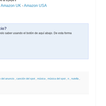
-
Amazon UK
-
Amazon USA
cio?
oslo saber usando el botón de aquí abajo. De esta forma
n del anuncio
,
canción del spot
,
música
,
música del spot
,
n
,
nutella
,