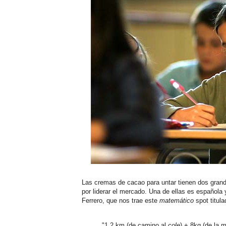
Las cremas de cacao para untar tienen dos grand
por liderar el mercado. Una de ellas es española
Ferrero, que nos trae este
matemático
spot titul
"1,2 km (de camino al
cole
) + 8kg (de la 