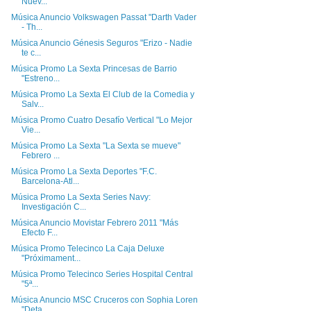
Nuev...
Música Anuncio Volkswagen Passat "Darth Vader
- Th...
Música Anuncio Génesis Seguros "Erizo - Nadie
te c...
Música Promo La Sexta Princesas de Barrio
"Estreno...
Música Promo La Sexta El Club de la Comedia y
Salv...
Música Promo Cuatro Desafío Vertical "Lo Mejor
Vie...
Música Promo La Sexta "La Sexta se mueve"
Febrero ...
Música Promo La Sexta Deportes "F.C.
Barcelona-Atl...
Música Promo La Sexta Series Navy:
Investigación C...
Música Anuncio Movistar Febrero 2011 "Más
Efecto F...
Música Promo Telecinco La Caja Deluxe
"Próximament...
Música Promo Telecinco Series Hospital Central
"5ª...
Música Anuncio MSC Cruceros con Sophia Loren
"Deta...