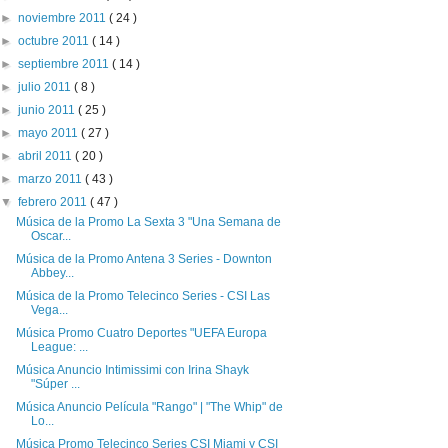
►
noviembre 2011
( 24 )
►
octubre 2011
( 14 )
►
septiembre 2011
( 14 )
►
julio 2011
( 8 )
►
junio 2011
( 25 )
►
mayo 2011
( 27 )
►
abril 2011
( 20 )
►
marzo 2011
( 43 )
▼
febrero 2011
( 47 )
Música de la Promo La Sexta 3 "Una Semana de
Oscar...
Música de la Promo Antena 3 Series - Downton
Abbey...
Música de la Promo Telecinco Series - CSI Las
Vega...
Música Promo Cuatro Deportes "UEFA Europa
League: ...
Música Anuncio Intimissimi con Irina Shayk
"Súper ...
Música Anuncio Película "Rango" | "The Whip" de
Lo...
Música Promo Telecinco Series CSI Miami y CSI