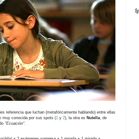
L
es referencia que luchan (metafóricamente hablando) entre ellas
 y muy conocida por sus spots (
1
y
2
), la otra es
Nutella
, de
ado
"Ecuación"
.
mochila) + 2 exámenes sorpresa + 1 mirada + 1 mirada +