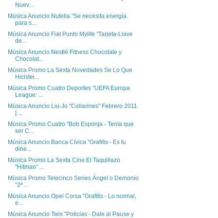
Nuev...
Música Anuncio Nutella "Se necesita energía
para s...
Música Anuncio Fiat Punto Mylife "Tarjeta-Llave
de...
Música Anuncio Nestlé Fitness Chocolate y
Chocolat...
Música Promo La Sexta Novedades Se Lo Que
Hicistei...
Música Promo Cuatro Deportes "UEFA Europa
League: ...
Música Anuncio Liu-Jo "Collarines" Febrero 2011
| ...
Música Promo Cuatro "Bob Esponja - Tenía que
ser C...
Música Anuncio Banca Cívica "Grafitis - Es tu
dine...
Música Promo La Sexta Cine El Taquillazo
"Hitman" ...
Música Promo Telecinco Series Ángel o Demonio
"2ª ...
Música Anuncio Opel Corsa "Grafitis - Lo normal,
e...
Música Anuncio Twix "Policías - Dale al Pause y