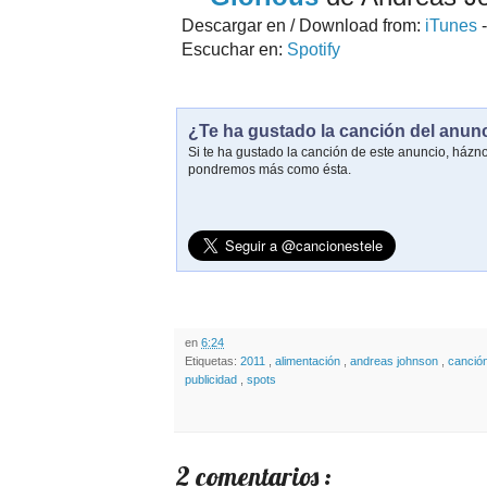
Descargar en / Download from:
iTunes
Escuchar en:
Spotify
¿Te ha gustado la canción del anun
Si te ha gustado la canción de este anuncio, házn
pondremos más como ésta.
en
6:24
Etiquetas:
2011
,
alimentación
,
andreas johnson
,
canció
publicidad
,
spots
2 comentarios :