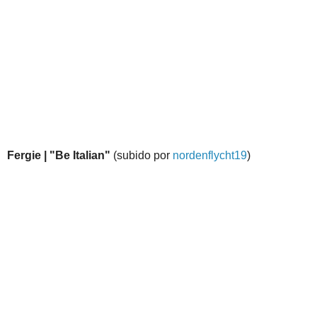
Fergie | "Be Italian"
(subido por
nordenflycht19
)