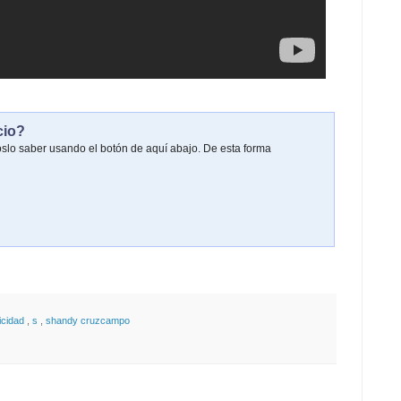
cio?
oslo saber usando el botón de aquí abajo. De esta forma
icidad
,
s
,
shandy cruzcampo