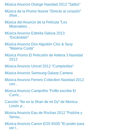
Música Anuncio Orange Navidad 2012 "Saltos"
Música de la Promo Nueve "Directo al corazón"
(Nue...
Música del Anuncio de la Película "Los
Miserables ...
Música Anuncio Estrella Galicia 2013
"Escándalo"
Música Anuncio Don Algodón Chic & Sexy
"Malena Costa"
Música Promo El Peliculón de Antena 3 Navidad
2012
Música Anuncio Unicef 2012 "Cumpledías"
Música Anuncio Samsung Galaxy Camera
Música Anuncio Ferrero Collection Navidad 2012
con...
Música Anuncio Campofrío "Fofito escribe El
Curríc...
Canción "No es la Shan de mi Dy" de Monica
Limón p...
Música Anuncio Eau de Rochas 2012 "Fraîche y
Sensu...
Música Anuncio Canon EOS 650D "El poder para
ver l...