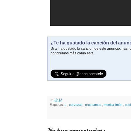
¿Te ha gustado la canción del anun
Si te ha gustado la canción de este anuncio, házn
pondremos más como ésta.
en
19:12
Etiquetas:
c
,
cervezas
,
cruzcampo
,
monica limón
,
publ
No hay comentarios :