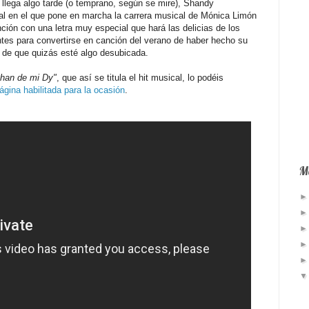
 llega algo tarde (o temprano, según se mire), Shandy
al en el que pone en marcha la carrera musical de Mónica Limón
nción con una letra muy especial que hará las delicias de los
entes para convertirse en canción del verano de haber hecho su
a de que quizás esté algo desubicada.
Shan de mi Dy"
, que así se titula el hit musical, lo podéis
gina habilitada para la ocasión
.
Má