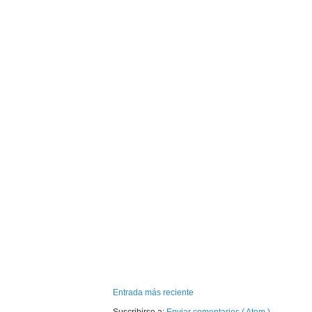
Entrada más reciente
Suscribirse a:
Enviar comentarios ( Atom )