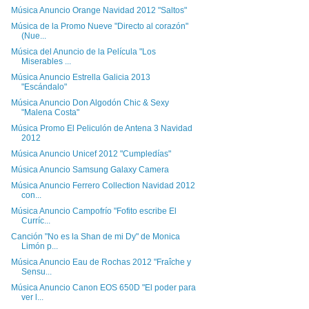
Música Anuncio Orange Navidad 2012 "Saltos"
Música de la Promo Nueve "Directo al corazón"
(Nue...
Música del Anuncio de la Película "Los
Miserables ...
Música Anuncio Estrella Galicia 2013
"Escándalo"
Música Anuncio Don Algodón Chic & Sexy
"Malena Costa"
Música Promo El Peliculón de Antena 3 Navidad
2012
Música Anuncio Unicef 2012 "Cumpledías"
Música Anuncio Samsung Galaxy Camera
Música Anuncio Ferrero Collection Navidad 2012
con...
Música Anuncio Campofrío "Fofito escribe El
Curríc...
Canción "No es la Shan de mi Dy" de Monica
Limón p...
Música Anuncio Eau de Rochas 2012 "Fraîche y
Sensu...
Música Anuncio Canon EOS 650D "El poder para
ver l...