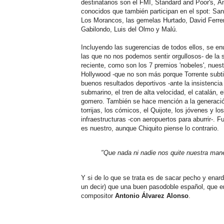
destinatarios son el FMI, Standard and Poor's, Án
conocidos que también participan en el spot: Sa
Los Morancos, las gemelas Hurtado, David Ferr
Gabilondo, Luis del Olmo y Malú.
Incluyendo las sugerencias de todos ellos, se en
las que no nos podemos sentir orgullosos- de la 
reciente, como son los 7 premios 'nobeles', nuest
Hollywood -que no son más porque Torrente subtit
buenos resultados deportivos -ante la insistencia
submarino, el tren de alta velocidad, el catalán, e
gomero. También se hace mención a la generación
torrijas, los cómicos, el Quijote, los jóvenes y l
infraestructuras -con aeropuertos para aburrir-. Fue
es nuestro, aunque Chiquito piense lo contrario.
"Que nada ni nadie nos quite nuestra maner
Y si de lo que se trata es de sacar pecho y enar
un decir) que una buen pasodoble español, que e
compositor
Antonio Álvarez Alonso
.