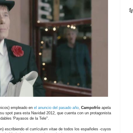
L
ómicos) empleado en
el anuncio del pasado año
,
Campofrío
apela
 su spot para esta Navidad 2012, que cuenta con un protagonista
vidables 'Payasos de la Tele".
) escribiendo el currículum vitae de todos los españoles -cuyos