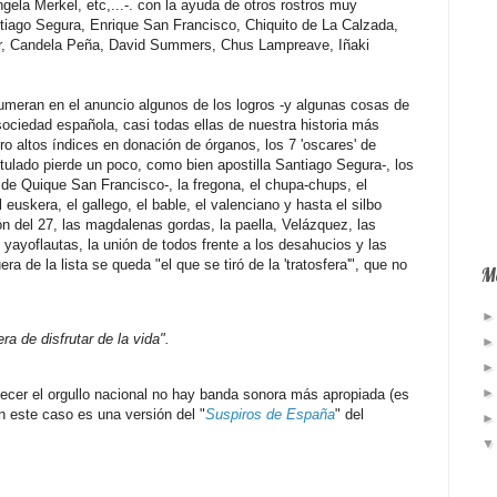
gela Merkel, etc,...-. con la ayuda de otros rostros muy
ntiago Segura, Enrique San Francisco, Chiquito de La Calzada,
er, Candela Peña, David Summers, Chus Lampreave, Iñaki
umeran en el anuncio algunos de los logros -y algunas cosas de
sociedad española, casi todas ellas de nuestra historia más
ro altos índices en donación de órganos, los 7 'oscares' de
ulado pierde un poco, como bien apostilla Santiago Segura-, los
 de Quique San Francisco-, la fregona, el chupa-chups, el
l euskera, el gallego, el bable, el valenciano y hasta el silbo
 del 27, las magdalenas gordas, la paella, Velázquez, las
os yayoflautas, la unión de todos frente a los desahucios y las
ra de la lista se queda "el que se tiró de la 'tratosfera'", que no
Má
a de disfrutar de la vida".
decer el orgullo nacional no hay banda sonora más apropiada (es
n este caso es una versión del "
Suspiros de España
" del