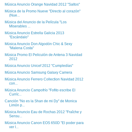
Música Anuncio Orange Navidad 2012 "Saltos"
Música de la Promo Nueve "Directo al corazón"
(Nue...
Música del Anuncio de la Película "Los
Miserables ...
Música Anuncio Estrella Galicia 2013
"Escándalo"
Música Anuncio Don Algodón Chic & Sexy
"Malena Costa"
Música Promo El Peliculón de Antena 3 Navidad
2012
Música Anuncio Unicef 2012 "Cumpledías"
Música Anuncio Samsung Galaxy Camera
Música Anuncio Ferrero Collection Navidad 2012
con...
Música Anuncio Campofrío "Fofito escribe El
Curríc...
Canción "No es la Shan de mi Dy" de Monica
Limón p...
Música Anuncio Eau de Rochas 2012 "Fraîche y
Sensu...
Música Anuncio Canon EOS 650D "El poder para
ver l...