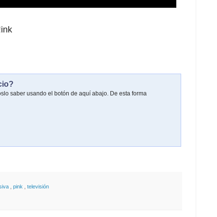
ink
cio?
oslo saber usando el botón de aquí abajo. De esta forma
isiva
,
pink
,
televisión