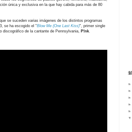
ación única y exclusiva en la que hay cabida para más de 80
que se suceden varias imágenes de los distintos programas
3, se ha escogido el "
Blow Me (One Last Kiss)
", primer single
ajo discográfico de la cantante de Pennsylvania,
P!nk
.
Má