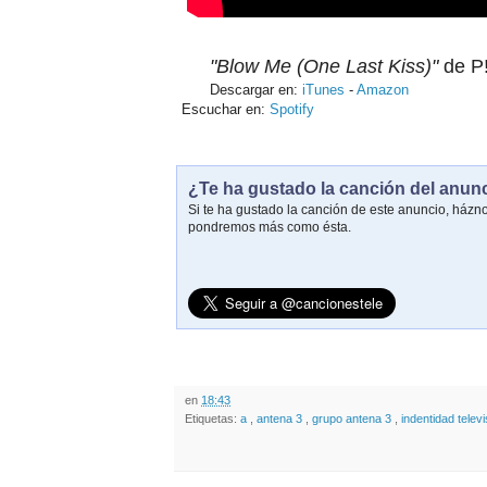
"Blow Me (One Last Kiss)"
de P!
Descargar en:
iTunes
-
Amazon
Escuchar en:
Spotify
¿Te ha gustado la canción del anun
Si te ha gustado la canción de este anuncio, házn
pondremos más como ésta.
en
18:43
Etiquetas:
a
,
antena 3
,
grupo antena 3
,
indentidad telev