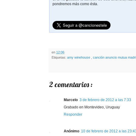
pondremos más como ésta.
en
12:06
Etiquetas:
amy winehouse
,
canción anuncio mutua madr
2 comentarios :
Marcelo
3 de febrero de 2012 a las 7:33
Grabado en Montevideo, Uruguay
Responder
Anónimo
10 de febrero de 2012 a las 23:4