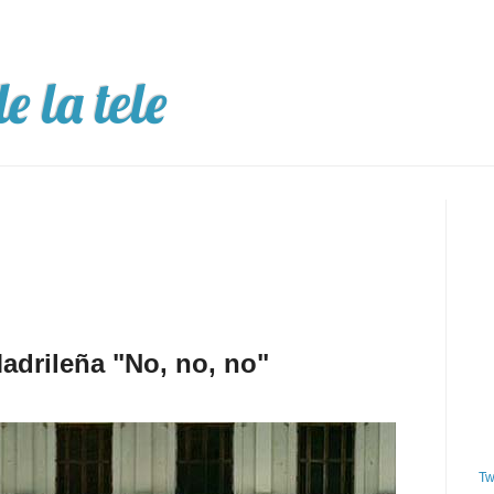
e la tele
drileña "No, no, no"
Tw