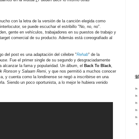
mucho con la letra de la versión de la canción elegida como
nterlocutor, se puede escuchar el estribillo "No, no, no".
rden, gente en vehículos, trabajadores en su puestos de trabajo y
l target comercial de su producto. Además está coreografiado al
rgo del post es una adaptación del célebre "
Rehab
" de la
ouse
. Fue el primer single de su segundo y desgraciadamente
ó a alcanzar la fama y popularidad. Un álbum, el
Back To Black
,
k Ronson
y
Salaam Remi
, y que nos permitió a muchos conocer
Má
ca, y cuenta como la londinense se negó a inscribirse en una
arla. Siendo un poco oportunista, a lo mejor le hubiera venido