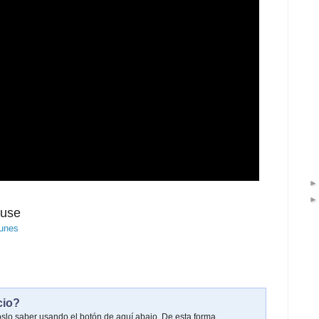
use
unes
cio?
oslo saber usando el botón de aquí abajo. De esta forma