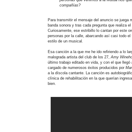
compañías?
Para transmitir el mensaje del anuncio se juega 
banda sonora y tras cada pregunta que realiza el i
Curiosamente, ese estribillo lo cantan por este o
personas por la calle, abarcando así casi todo e
estilo de un musical.
Esa canción a la que me he ido refiriendo a lo la
malograda artista del club de los 27,
Amy Wineh
último trabajo editado en vida, y con el que lleg
cargado de numerosos éxitos producidos por
Mar
a la díscola cantante. La canción es autobiográfi
clínica de rehabilitación en la que querían ingres
bien.