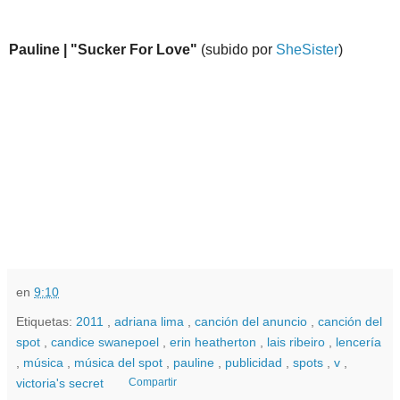
Pauline | "Sucker For Love"
(subido por
SheSister
)
en
9:10
Etiquetas:
2011
,
adriana lima
,
canción del anuncio
,
canción del
spot
,
candice swanepoel
,
erin heatherton
,
lais ribeiro
,
lencería
,
música
,
música del spot
,
pauline
,
publicidad
,
spots
,
v
,
victoria's secret
Compartir