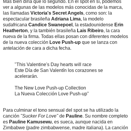
Más bien diría que lo segundo. En el spot en sí, podemos
ver a algunas de las modelos más conocidas de la marca,
las llamadas
Victoria's Secret Angels
, como son: la
espectacular brasileña
Adriana Lima
, la modelo
sudafricana
Candice Swanepoel
, la estadounidense
Erin
Heatherton
, y la también brasileña
Lais Ribeiro
, la cara
nueva de la firma. Todas ellas posan con diferentes modelos
de la nueva colección
Love Push-up
que se lanza con
antelación de cara a dicha fecha.
"This Valentine's Day hearts will race
Este Día de San Valentín los corazones se
acelerarán.
The New Love Push-up Collection
La Nueva Colección Love Push-up"
Para culminar el tono sensual del spot se ha utilizado la
canción
"Sucker For Love"
de
Pauline
. Su nombre completo
es
Pauline Kamusewu
, es sueca, aunque nacida en
Zimbabwe (padre zimbabwense, madre italiana). La canción