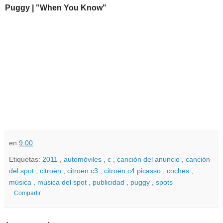
Puggy | "When You Know"
en
9:00
Etiquetas:
2011
,
automóviles
,
c
,
canción del anuncio
,
canción
del spot
,
citroën
,
citroën c3
,
citroën c4 picasso
,
coches
,
música
,
música del spot
,
publicidad
,
puggy
,
spots
Compartir