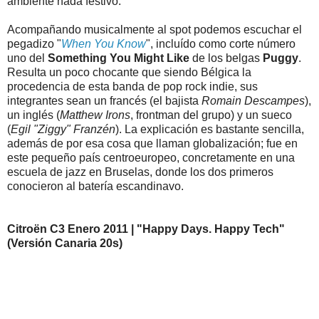
ambiente nada festivo.
Acompañando musicalmente al spot podemos escuchar el
pegadizo "
When You Know
", incluído como corte número
uno del
Something You Might Like
de los belgas
Puggy
.
Resulta un poco chocante que siendo Bélgica la
procedencia de esta banda de pop rock indie, sus
integrantes sean un francés (el bajista
Romain Descampes
),
un inglés (
Matthew Irons
, frontman del grupo) y un sueco
(
Egil "Ziggy" Franzén
). La explicación es bastante sencilla,
además de por esa cosa que llaman globalización; fue en
este pequeño país centroeuropeo, concretamente en una
escuela de jazz en Bruselas, donde los dos primeros
conocieron al batería escandinavo.
Citroën C3 Enero 2011 | "Happy Days. Happy Tech"
(Versión Canaria 20s)