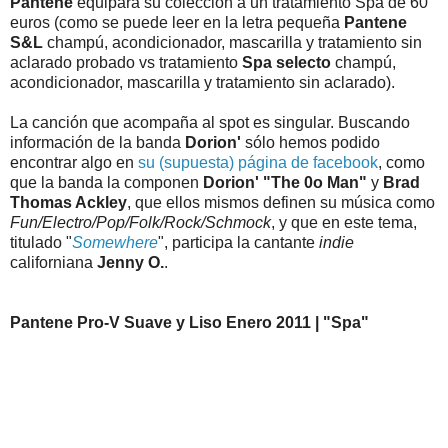
Pantene
equipara su colección a un tratamiento Spa de 60
euros (como se puede leer en la letra pequeña
Pantene
S&L
champú, acondicionador, mascarilla y tratamiento sin
aclarado probado vs tratamiento
Spa selecto
champú,
acondicionador, mascarilla y tratamiento sin aclarado).
La canción que acompaña al spot es singular. Buscando
información de la banda
Dorion'
sólo hemos podido
encontrar algo en
su (supuesta) página de facebook
, como
que la banda la componen
Dorion' "The 0o Man"
y
Brad
Thomas Ackley
, que ellos mismos definen su música como
Fun/Electro/Pop/Folk/Rock/Schmock
, y que en este tema,
titulado "
Somewhere
", participa la cantante
indie
californiana
Jenny O.
.
Pantene Pro-V Suave y Liso Enero 2011 | "Spa"