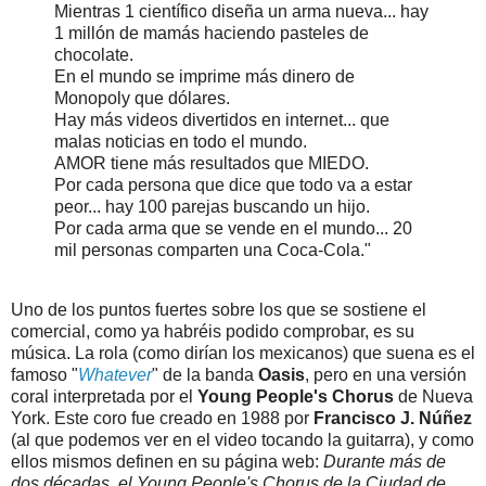
Mientras 1 científico diseña un arma nueva... hay
1 millón de mamás haciendo pasteles de
chocolate.
En el mundo se imprime más dinero de
Monopoly que dólares.
Hay más videos divertidos en internet... que
malas noticias en todo el mundo.
AMOR tiene más resultados que MIEDO.
Por cada persona que dice que todo va a estar
peor... hay 100 parejas buscando un hijo.
Por cada arma que se vende en el mundo... 20
mil personas comparten una Coca-Cola."
Uno de los puntos fuertes sobre los que se sostiene el
comercial, como ya habréis podido comprobar, es su
música. La rola (como dirían los mexicanos) que suena es el
famoso "
Whatever
" de la banda
Oasis
, pero en una versión
coral interpretada por el
Young People's Chorus
de Nueva
York. Este coro fue creado en 1988 por
Francisco J. Núñez
(al que podemos ver en el video tocando la guitarra), y como
ellos mismos definen en su página web:
Durante más de
dos décadas, el Young People's Chorus de la Ciudad de