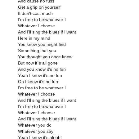
And cause no fuss
Get a grip on yourself
It don't cost much
I'm free to be whatever I
Whatever I choose
And I'll sing the blues if I want
Here in my mind
You know you might find
Something that you
You thought you once knew
But now it´s all gone
And you know it's no fun
Yeah I know it's no fun
Oh I know it's no fun
I'm free to be whatever I
Whatever I choose
And I'll sing the blues if I want
I'm free to be whatever I
Whatever I choose
And I'll sing the blues if I want
Whatever you do
Whatever you say
Yeah I know it's alright