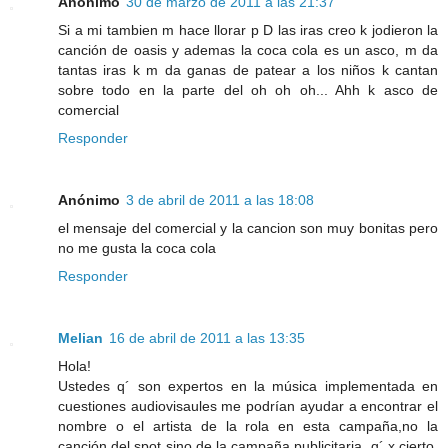
Anónimo
30 de marzo de 2011 a las 21:37
Si a mi tambien m hace llorar p D las iras creo k jodieron la
canción de oasis y ademas la coca cola es un asco, m da
tantas iras k m da ganas de patear a los niños k cantan
sobre todo en la parte del oh oh oh... Ahh k asco de
comercial
Responder
Anónimo
3 de abril de 2011 a las 18:08
el mensaje del comercial y la cancion son muy bonitas pero
no me gusta la coca cola
Responder
Melian
16 de abril de 2011 a las 13:35
Hola!
Ustedes q´ son expertos en la música implementada en
cuestiones audiovisaules me podrían ayudar a encontrar el
nombre o el artista de la rola en esta campaña,no la
canción del spot sino de la campaña publicitaria, q´ x cierto,