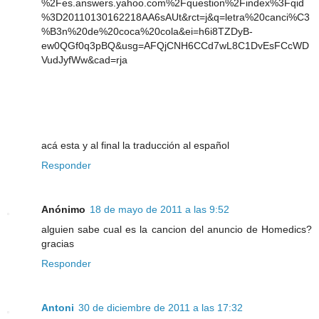
%2Fes.answers.yahoo.com%2Fquestion%2Findex%3Fqid
%3D20110130162218AA6sAUt&rct=j&q=letra%20canci%C3
%B3n%20de%20coca%20cola&ei=h6i8TZDyB-
ew0QGf0q3pBQ&usg=AFQjCNH6CCd7wL8C1DvEsFCcWD
VudJyfWw&cad=rja
acá esta y al final la traducción al español
Responder
Anónimo
18 de mayo de 2011 a las 9:52
alguien sabe cual es la cancion del anuncio de Homedics?
gracias
Responder
Antoni
30 de diciembre de 2011 a las 17:32