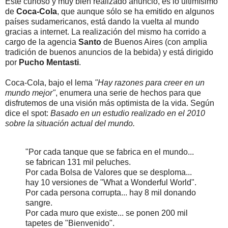
Este curioso y muy bien realizado anuncio, es lo ultimísimo
de
Coca-Cola
, que aunque sólo se ha emitido en algunos
países sudamericanos, está dando la vuelta al mundo
gracias a internet. La realización del mismo ha corrido a
cargo de la agencia
Santo
de Buenos Aires (con amplia
tradición de buenos anuncios de la bebida) y está dirigido
por
Pucho Mentasti
.
Coca-Cola, bajo el lema
"Hay razones para creer en un
mundo mejor"
, enumera una serie de hechos para que
disfrutemos de una visión más optimista de la vida. Según
dice el spot:
Basado en un estudio realizado en el 2010
sobre la situación actual del mundo.
"Por cada tanque que se fabrica en el mundo...
se fabrican 131 mil peluches.
Por cada Bolsa de Valores que se desploma...
hay 10 versiones de "What a Wonderful World".
Por cada persona corrupta... hay 8 mil donando
sangre.
Por cada muro que existe... se ponen 200 mil
tapetes de "Bienvenido".