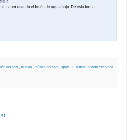
cio?
oslo saber usando el botón de aquí abajo. De esta forma
ión del spot
,
música
,
música del spot
,
spots
,
t
,
trident
,
trident fresh and
8:51