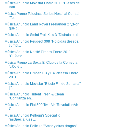
Música Anuncio Movistar Enero 2011 "Clases de
Bail...
Música Promo Telecinco Series Hospital Central
"Te...
Música Anuncio Land Rover Freelander 2 "¿Por
qué t...
Música Anuncio Smint Fruit Kiss 3 "Disfruta el tri...
Música Anuncio Peugeot 308 "No pidas deseos,
cúmpl...
Música Anuncio Nestlé Fitness Enero 2011
"Cuídate ...
Música Promo La Sexta El Club de la Comedia
"¿Quié...
Música Anuncio Citroën C3 y C4 Picasso Enero
2011 ...
Música Anuncio Movistar "Efecto Fin de Semana"
| "...
Música Anuncio Trident Fresh & Clean
"Confianza en...
Música Anuncio Fiat 500 TwinAir "RevolutionAir -
C...
Música Anuncio Kellogg's Special K
"miSpecialK.es ...
Música Anuncio Película "Amor y otras drogas"