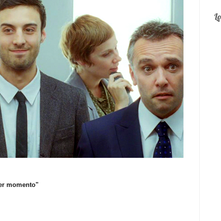
L
ier momento"