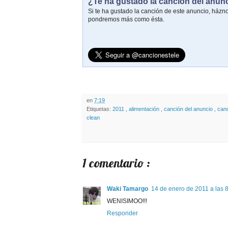
¿Te ha gustado la canción del anun
Si te ha gustado la canción de este anuncio, házn
pondremos más como ésta.
en
7:19
Etiquetas:
2011
,
alimentación
,
canción del anuncio
,
canc
clean
1 comentario :
Waki Tamargo
14 de enero de 2011 a las 
WENISIMOO!!!
Responder