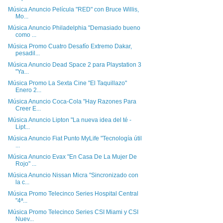
Música Anuncio Película "RED" con Bruce Willis,
Mo...
Música Anuncio Philadelphia "Demasiado bueno
como ...
Música Promo Cuatro Desafío Extremo Dakar,
pesadil...
Música Anuncio Dead Space 2 para Playstation 3
"Ya...
Música Promo La Sexta Cine "El Taquillazo"
Enero 2...
Música Anuncio Coca-Cola "Hay Razones Para
Creer E...
Música Anuncio Lipton "La nueva idea del té -
Lipt...
Música Anuncio Fiat Punto MyLife "Tecnología útil
...
Música Anuncio Evax "En Casa De La Mujer De
Rojo" ...
Música Anuncio Nissan Micra "Sincronizado con
la c...
Música Promo Telecinco Series Hospital Central
"4ª...
Música Promo Telecinco Series CSI Miami y CSI
Nuev...