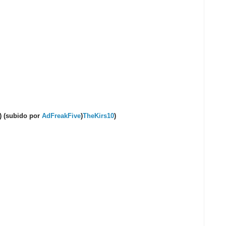
s) (subido por
AdFreakFive
)
TheKirs10
)