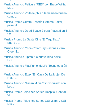
Música Anuncio Película "RED" con Bruce Willis,
Mo...
Música Anuncio Philadelphia "Demasiado bueno
como ...
Música Promo Cuatro Desafío Extremo Dakar,
pesadil...
Música Anuncio Dead Space 2 para Playstation 3
"Ya...
Música Promo La Sexta Cine "El Taquillazo"
Enero 2...
Música Anuncio Coca-Cola "Hay Razones Para
Creer E...
Música Anuncio Lipton "La nueva idea del té -
Lipt...
Música Anuncio Fiat Punto MyLife "Tecnología útil
...
Música Anuncio Evax "En Casa De La Mujer De
Rojo" ...
Música Anuncio Nissan Micra "Sincronizado con
la c...
Música Promo Telecinco Series Hospital Central
"4ª...
Música Promo Telecinco Series CSI Miami y CSI
Nuev...