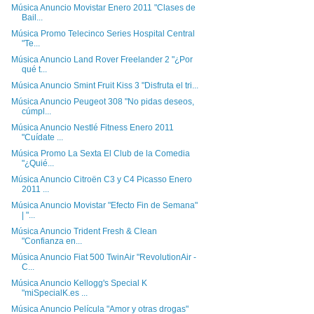
Música Anuncio Movistar Enero 2011 "Clases de
Bail...
Música Promo Telecinco Series Hospital Central
"Te...
Música Anuncio Land Rover Freelander 2 "¿Por
qué t...
Música Anuncio Smint Fruit Kiss 3 "Disfruta el tri...
Música Anuncio Peugeot 308 "No pidas deseos,
cúmpl...
Música Anuncio Nestlé Fitness Enero 2011
"Cuídate ...
Música Promo La Sexta El Club de la Comedia
"¿Quié...
Música Anuncio Citroën C3 y C4 Picasso Enero
2011 ...
Música Anuncio Movistar "Efecto Fin de Semana"
| "...
Música Anuncio Trident Fresh & Clean
"Confianza en...
Música Anuncio Fiat 500 TwinAir "RevolutionAir -
C...
Música Anuncio Kellogg's Special K
"miSpecialK.es ...
Música Anuncio Película "Amor y otras drogas"