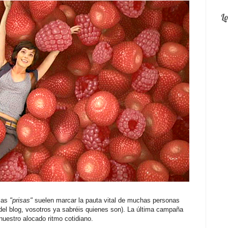
L
 las
"prisas"
suelen marcar la pauta vital de muchas personas
 del blog, vosotros ya sabréis quienes son). La última campaña
uestro alocado ritmo cotidiano.