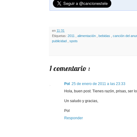
en
11:31
Etiquetas:
2011
,
alimentación
,
bebidas
,
canción del anu
publicidad
,
spots
1 comentario :
Pol
25 de enero de 2011 a las 23:33
Hola, buen post. Tienes razón, prisas, ser l
Un saludo y gracias,
Pol
Responder