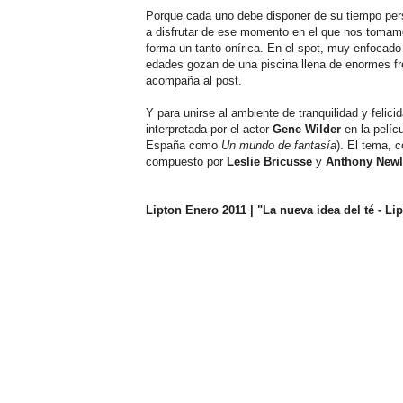
Porque cada uno debe disponer de su tiempo pers
a disfrutar de ese momento en el que nos tomam
forma un tanto onírica. En el spot, muy enfocad
edades gozan de una piscina llena de enormes f
acompaña al post.
Y para unirse al ambiente de tranquilidad y felic
interpretada por el actor
Gene Wilder
en la pelíc
España como
Un mundo de fantasía
). El tema, 
compuesto por
Leslie Bricusse
y
Anthony Newl
Lipton Enero 2011 | "La nueva idea del té - L