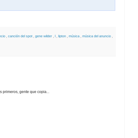
ncio
,
canción del spot
,
gene wilder
,
l
,
lipton
,
música
,
música del anuncio
,
os primeros, gente que copia...