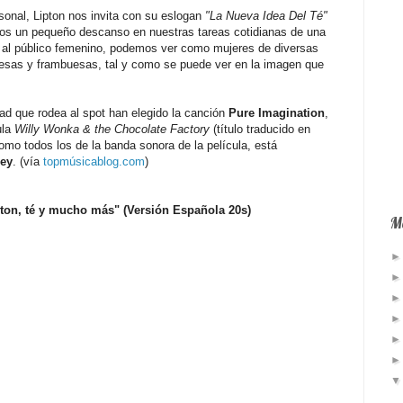
onal, Lipton nos invita con su eslogan
"La Nueva Idea Del Té"
os un pequeño descanso en nuestras tareas cotidianas de una
o al público femenino, podemos ver como mujeres de diversas
resas y frambuesas, tal y como se puede ver en la imagen que
idad que rodea al spot han elegido la canción
Pure Imagination
,
ula
Willy Wonka & the Chocolate Factory
(título traducido en
como todos los de la banda sonora de la película, está
ey
. (vía
topmúsicablog.com
)
ipton, té y mucho más" (Versión Española 20s)
Má