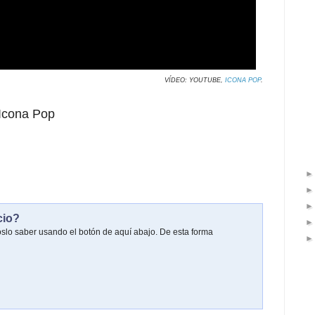
VÍDEO: YOUTUBE,
ICONA POP
.
Icona Pop
cio?
oslo saber usando el botón de aquí abajo. De esta forma