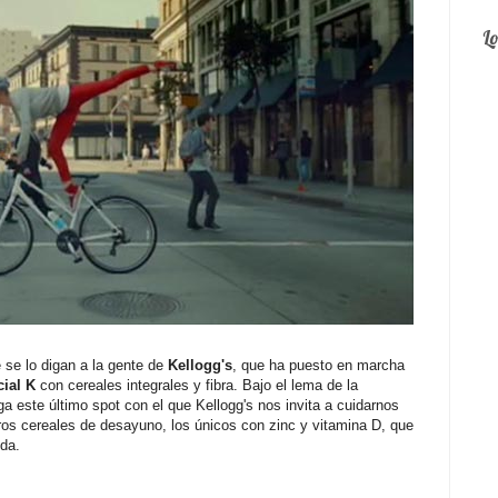
L
 se lo digan a la gente de
Kellogg's
, que ha puesto en marcha
ial K
con cereales integrales y fibra. Bajo el lema de la
ega este último spot con el que Kellogg's nos invita a cuidarnos
ros cereales de desayuno, los únicos con zinc y vitamina D, que
ida.