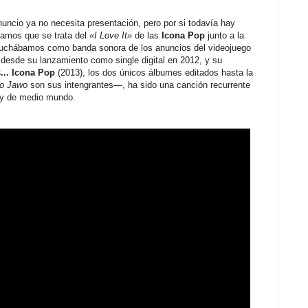
uncio ya no necesita presentación, pero por si todavía hay
tamos que se trata del
«I Love It»
de las
Icona Pop
junto a la
cuchábamos como banda sonora de los anuncios del videojuego
 desde su lanzamiento como single digital en 2012, y su
s... Icona Pop
(2013), los dos únicos álbumes editados hasta la
o Jawo
son sus intengrantes—, ha sido una canción recurrente
s y de medio mundo.