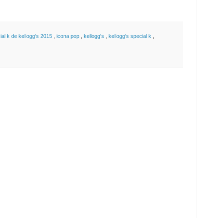
al k de kellogg's 2015
,
icona pop
,
kellogg's
,
kellogg's special k
,