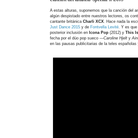
A estas alturas, suponemos que la canción del an
algún despistado entre nuestros lectores, os con
cantante británica
Charli XCX
. Hace nada la es
Just Dance 2015
y de
Fontvella Levité
. Y es que
posterior inclusión en
Icona Pop
(2012) y
This I
fecha por el dúo pop sueco —
Caroline Hjelt
y
Ain
en las pausas publicitarias de la teles española