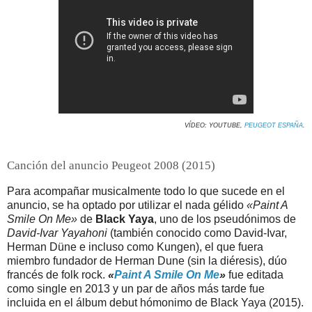
VÍDEO: YOUTUBE,
PEUGEOT ESPAÑA
.
Canción del anuncio Peugeot 2008 (2015)
Para acompañar musicalmente todo lo que sucede en el
anuncio, se ha optado por utilizar el nada gélido
«Paint A
Smile On Me»
de
Black Yaya
, uno de los pseudónimos de
David-Ivar Yayahoni
(también conocido como David-Ivar,
Herman Düne e incluso como Kungen), el que fuera
miembro fundador de Herman Dune (sin la diéresis), dúo
francés de folk rock.
«
Paint A Smile On Me
»
fue editada
como single en 2013 y un par de años más tarde fue
incluida en el álbum debut hómonimo de Black Yaya (2015).