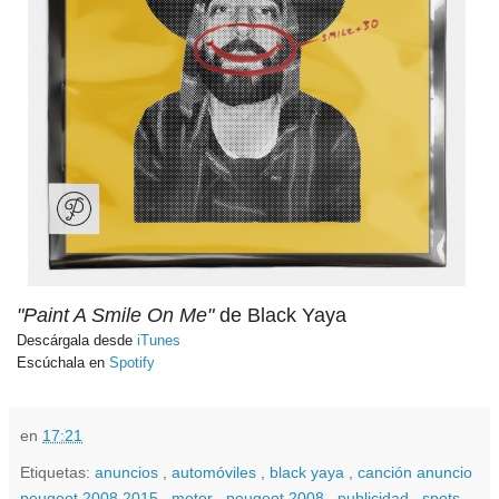
"Paint A Smile On Me"
de Black Yaya
Descárgala desde
iTunes
Escúchala en
Spotify
en
17:21
Etiquetas:
anuncios
,
automóviles
,
black yaya
,
canción anuncio
peugeot 2008 2015
,
motor
,
peugeot 2008
,
publicidad
,
spots