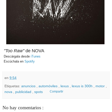
"Too Raw"
de NOVA
Descárgala desde
iTunes
Escúchala en
Spotify
en
9:54
Etiquetas:
anuncios
,
automóviles
,
lexus
,
lexus is 300h
,
motor
,
nova
,
publicidad
,
spots
Compartir
No hay comentarios :