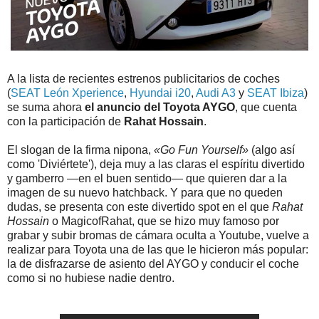
A la lista de recientes estrenos publicitarios de coches
(
SEAT León Xperience
,
Hyundai i20
,
Audi A3
y
SEAT Ibiza
)
se suma ahora
el anuncio del Toyota AYGO
, que cuenta
con la participación de
Rahat Hossain
.
El slogan de la firma nipona,
«Go Fun Yourself»
(algo así
como 'Diviértete'), deja muy a las claras el espíritu divertido
y gamberro —en el buen sentido— que quieren dar a la
imagen de su nuevo hatchback. Y para que no queden
dudas, se presenta con este divertido spot en el que
Rahat
Hossain
o MagicofRahat, que se hizo muy famoso por
grabar y subir bromas de cámara oculta a Youtube, vuelve a
realizar para Toyota una de las que le hicieron más popular:
la de disfrazarse de asiento del AYGO y conducir el coche
como si no hubiese nadie dentro.