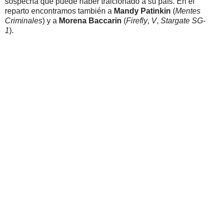
sospecha que puede haber traicionado a su país. En el
reparto encontramos también a
Mandy Patinkin
(
Mentes
Criminales
) y a
Morena Baccarin
(
Firefly
,
V
,
Stargate SG-
1
).