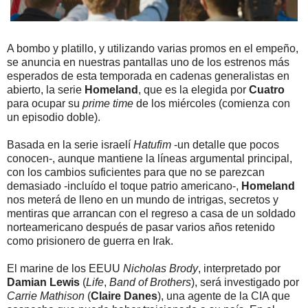
A bombo y platillo, y utilizando varias promos en el empeño,
se anuncia en nuestras pantallas uno de los estrenos más
esperados de esta temporada en cadenas generalistas en
abierto, la serie
Homeland
, que es la elegida por
Cuatro
para ocupar su
prime time
de los miércoles (comienza con
un episodio doble).
Basada en la serie israelí
Hatufim
-un detalle que pocos
conocen-, aunque mantiene la líneas argumental principal,
con los cambios suficientes para que no se parezcan
demasiado -incluído el toque patrio americano-,
Homeland
nos meterá de lleno en un mundo de intrigas, secretos y
mentiras que arrancan con el regreso a casa de un soldado
norteamericano después de pasar varios años retenido
como prisionero de guerra en Irak.
El marine de los EEUU
Nicholas Brody
, interpretado por
Damian Lewis
(
Life
,
Band of Brothers
), será investigado por
Carrie Mathison
(
Claire Danes
), una agente de la CIA que