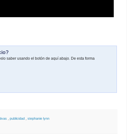
cio?
oslo saber usando el botón de aquí abajo. De esta forma
tivas
,
publicidad
,
stephanie lynn