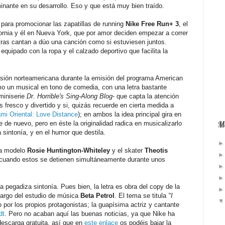
nante en su desarrollo. Eso y que está muy bien traído.
para promocionar las zapatillas de running
Nike Free Run+ 3
, el
ifornia y él en Nueva York, que por amor deciden empezar a correr
ntras cantan a dúo una canción como si estuviesen juntos.
equipado con la ropa y el calzado deportivo que facilita la
visión norteamericana durante la emisión del programa American
mo un musical en tono de comedia, con una letra bastante
miniserie
Dr. Horrible's Sing-Along Blog
- que capta la atención
Es fresco y divertido y si, quizás recuerde en cierta medida a
mi Oriental: Love Distance
); en ambos la idea principal gira en
Má
 de nuevo, pero en éste la originalidad radica en musicalizarlo
sintonía, y en el humor que destila.
 la modelo
Rosie Huntington-Whiteley
y el skater
Theotis
s cuando estos se detienen simultáneamente durante unos
 pegadiza sintonía. Pues bien, la letra es obra del copy de la
cargo del estudio de música
Beta Petrol
. El tema se titula
"I
 por los propios protagonistas; la guapísima actriz y cantante
dt
. Pero no acaban aquí las buenas noticias, ya que Nike ha
 descarga gratuita, así que en
este enlace
os podéis bajar la