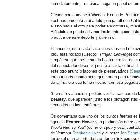
inmediatamente, la música juega un papel determi
Creado por la agencia Wieden+Kennedy Portland 
spot nos presenta a una feliz pareja, ella en Cal
el uno hacia el otro para poder encontrarse, mie
Viéndolo se puede adivinar fácilmente quién está 
práctica de este deporte y quién no.
El anuncio, estrenado hace unos días en la tele
Idol, está rodado (Director:
Ringan Ledwidge
) co
simpática -que me recuerda bastante a las de la 
del espectador desde el principio hasta el final. 
este otro anuncio japonés de preservativos (
Saga
torno a unos enamorados que corren para reunirse
de la manera que lo han hecho, con esa pegadiza 
Si prestáis atención, podréis ver los cameos de
Beasley
, que aparecen junto a los protagonista
segundos en los semáforos.
Os comentaba que uno de los puntos fuertes es la
agencia
Reuben Hower
y la producción corre a 
Would Run To You"
(como el spot) y está cantado
de Vermont
Stephanie Lynn
y el actor
Jon Schmi
tenido el gran acierto de habilitar un link para su