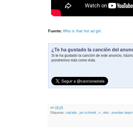
Fuente:
Who is that hot ad girl
.
¿Te ha gustado la canción del anun
Si te ha gustado la canción de este anuncio, házn
pondremos más como ésta.
en
18:29
Etiquetas:
calzado
,
jon schmidt
,
n
,
nike
,
prendas depor