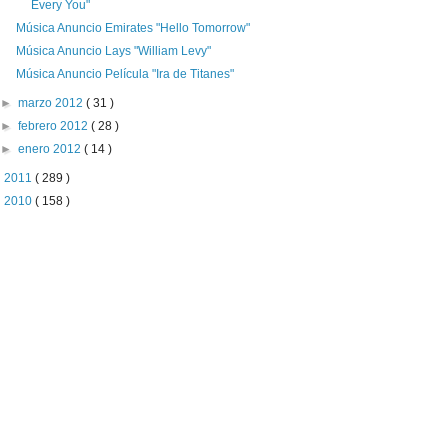
Every You"
Música Anuncio Emirates "Hello Tomorrow"
Música Anuncio Lays "William Levy"
Música Anuncio Película "Ira de Titanes"
►
marzo 2012
( 31 )
►
febrero 2012
( 28 )
►
enero 2012
( 14 )
►
2011
( 289 )
►
2010
( 158 )