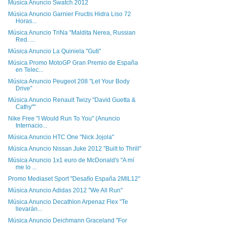
Música Anuncio Swatch 2012
Música Anuncio Garnier Fructis Hidra Liso 72
Horas...
Música Anuncio TriNa "Maldita Nerea, Russian
Red. ...
Música Anuncio La Quiniela "Guti"
Música Promo MotoGP Gran Premio de España
en Telec...
Música Anuncio Peugeot 208 "Let Your Body
Drive"
Música Anuncio Renault Twizy "David Guetta &
Cathy""
Nike Free "I Would Run To You" (Anuncio
Internacio...
Música Anuncio HTC One "Nick Jojola"
Música Anuncio Nissan Juke 2012 "Built to Thrill"
Música Anuncio 1x1 euro de McDonald's "A mí
me lo ...
Promo Mediaset Sport "Desafío España 2MIL12"
Música Anuncio Adidas 2012 "We All Run"
Música Anuncio Decathlon Arpenaz Flex "Te
llevarán...
Música Anuncio Deichmann Graceland "For