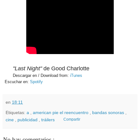
"Last Night"
de Good Charlotte
Descargar en / Download from:
iTunes
Escuchar en:
Spotify
en
18:11
Etiquetas:
a
,
american pie el reencuentro
,
bandas sonoras
,
cine
,
publicidad
,
tráilers
Compartir
No hay comentarios :