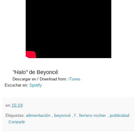
"Halo"
de Beyoncé
Descargar en / Download from:
iTunes
Escuchar en:
Spotify
en
15:19
Etiquetas:
alimentación
,
beyoncé
,
f
,
ferrero rocher
,
publicidad
Compartir