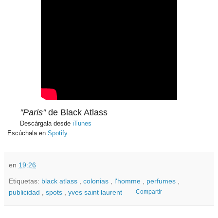
"Paris"
de Black Atlass
Descárgala desde
iTunes
Escúchala en
Spotify
en
19:26
Etiquetas:
black atlass
,
colonias
,
l'homme
,
perfumes
,
publicidad
,
spots
,
yves saint laurent
Compartir