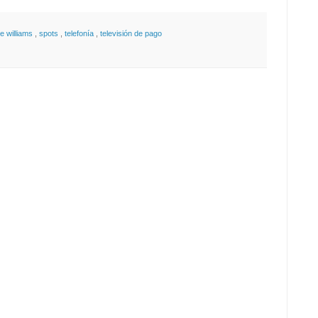
ie williams
,
spots
,
telefonía
,
televisión de pago