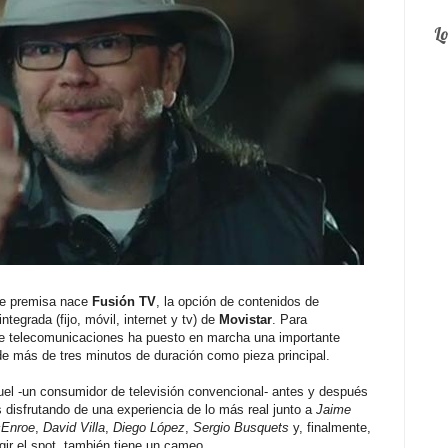
L
le premisa nace
Fusión TV
, la opción de contenidos de
ntegrada (fijo, móvil, internet y tv) de
Movistar
. Para
de telecomunicaciones ha puesto en marcha una importante
e más de tres minutos de duración como pieza principal.
el -un consumidor de televisión convencional- antes y después
 disfrutando de una experiencia de lo más real junto a
Jaime
Enroe
,
David Villa
,
Diego López
,
Sergio Busquets
y, finalmente,
gir el spot, también tiene un cameo.